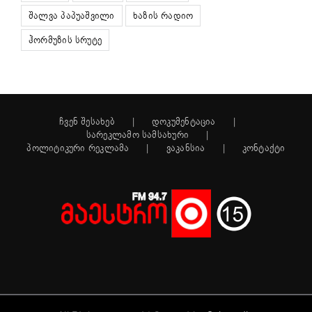
შალვა პაპუაშვილი
ხაზის რადიო
ჰორმუზის სრუტე
ჩვენ შესახებ
დოკუმენტაცია
სარეკლამო სამსახური
პოლიტიკური რეკლამა
ვაკანსია
კონტაქტი