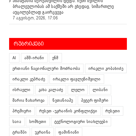
ანასტასია ბერუაშვილის დედა: ჩემი შვილის
ბრალეულობას ამ საქმეში არ ვხედავ, სიმართლე
აუცილებლად გაირკვევა
7 აგვისტო, 2026, 17:06
ᲠᲣᲑᲠᲘᲙᲔᲑᲘ
AI
აშშ-ირანი
ენმ
ერთიანი ნაციონალური მოძრაობა
ირაკლი კობახიძე
ირაკლი კუპრაძე
ირაკლი ფავლენიშვილი
ისრაელი
კახა კალაძე
ლელო
ლიბანი
მარია ზახაროვა
ნეთანიაჰუ
პეტერ ფიშერი
პრემიერი
რუსეთ -უკრაინის კონფლიქტი
რუსეთი
საია
სომხეთი
ტექნოლოგიური სიახლეები
ტრამპი
უკრაინა
ფაშინიანი