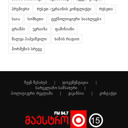
პრემიერი
რუსეთ -უკრაინის კონფლიქტი
რუსეთი
საია
სომხეთი
ტექნოლოგიური სიახლეები
ტრამპი
უკრაინა
ფაშინიანი
შალვა პაპუაშვილი
ხაზის რადიო
ჰორმუზის სრუტე
ჩვენ შესახებ
დოკუმენტაცია
სარეკლამო სამსახური
პოლიტიკური რეკლამა
ვაკანსია
კონტაქტი