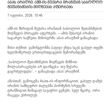
ᲐᲑᲐᲡ ᲐᲠᲐᲦᲩᲘ: ᲐᲨᲨ-ᲘᲡ ᲛᲣᲥᲐᲠᲐ ᲘᲠᲐᲜᲗᲐᲜ ᲡᲐᲑᲝᲚᲝᲝ
ᲨᲔᲗᲐᲜᲮᲛᲔᲑᲘᲡ ᲛᲘᲦᲬᲔᲕᲐᲡ ᲐᲤᲔᲠᲮᲔᲑᲡ
7 ივლისი, 2026, 10:46
აშშ-ის მხრიდან მუქარა ირანთან საბოლოო შეთანხმების
მიღწევის პროცესს აფერხებს, – ამის შესახებ ირანის
საგარეო საქმეთა მინისტრმა აბას არაღჩიმ განაცხადა.
მისი თქმით, ვაშინგტონმა პატივი უნდა სცეს გასულ თვეში
ხელმოწერილ ურთიერთგაგების მემორანდუმს.
„საბოლოო შეთანხმების მიღწევის მიზნით
მოლაპარაკებები არ დაიწყება, თუ მუქარა
გაგრძელდება“, – განაცხადა აბას არაღჩიმ.
ამასთან, გამოცემა Axios-ის ინფორმაციით, გასულ ღამეს
ირანის სამხედრო ძალებმა ჰორმუზის სრუტეში
ტრანზიტით მიმავალ სავაჭრო გემებს, სულ მცირე, ორი
რაკეტა ესროლეს.