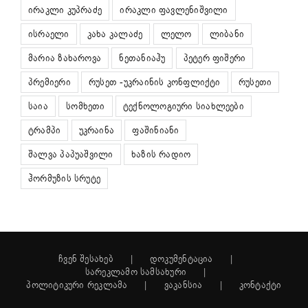
ირაკლი კუპრაძე
ირაკლი ფავლენიშვილი
ისრაელი
კახა კალაძე
ლელო
ლიბანი
მარია ზახაროვა
ნეთანიაჰუ
პეტერ ფიშერი
პრემიერი
რუსეთ -უკრაინის კონფლიქტი
რუსეთი
საია
სომხეთი
ტექნოლოგიური სიახლეები
ტრამპი
უკრაინა
ფაშინიანი
შალვა პაპუაშვილი
ხაზის რადიო
ჰორმუზის სრუტე
ჩვენ შესახებ
დოკუმენტაცია
სარეკლამო სამსახური
პოლიტიკური რეკლამა
ვაკანსია
კონტაქტი