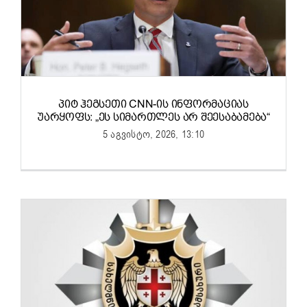
ᲞᲘᲢ ᲰᲔᲒᲡᲔᲗᲘ CNN-ᲘᲡ ᲘᲜᲤᲝᲠᲛᲐᲪᲘᲐᲡ
ᲣᲐᲠᲧᲝᲤᲡ: „ᲔᲡ ᲡᲘᲛᲐᲠᲗᲚᲔᲡ ᲐᲠ ᲨᲔᲔᲡᲐᲑᲐᲛᲔᲑᲐ“
5 აგვისტო, 2026, 13:10