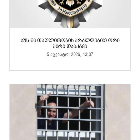
ᲡᲣᲡ-ᲛᲐ ᲗᲐᲦᲚᲘᲗᲝᲑᲘᲡ ᲑᲠᲐᲚᲓᲔᲑᲘᲗ ᲝᲠᲘ
ᲞᲘᲠᲘ ᲓᲐᲐᲙᲐᲕᲐ
5 აგვისტო, 2026, 13:07