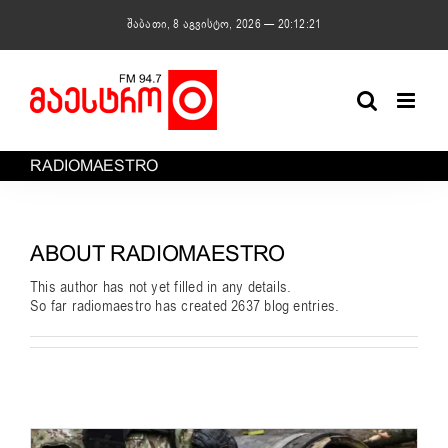
Skip
შაბათი, 8 აგვისტო, 2026 — 20:12:22
to
content
RADIOMAESTRO
ABOUT
RADIOMAESTRO
This author has not yet filled in any details.
So far radiomaestro has created 2637 blog entries.