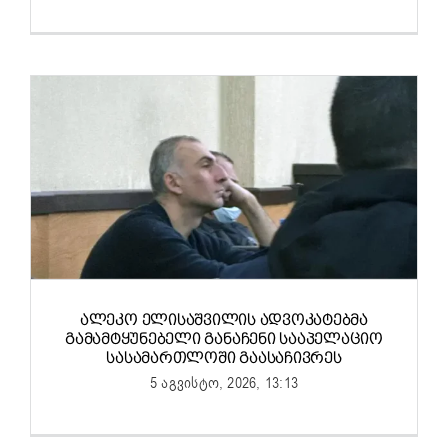
ᲐᲚᲔᲙᲝ ᲔᲚᲘᲡᲐᲨᲕᲘᲚᲘᲡ ᲐᲓᲕᲝᲙᲐᲢᲔᲑᲛᲐ
ᲒᲐᲛᲐᲛᲢᲧᲣᲜᲔᲑᲔᲚᲘ ᲒᲐᲜᲐᲩᲔᲜᲘ ᲡᲐᲐᲞᲔᲚᲐᲪᲘᲝ
ᲡᲐᲡᲐᲛᲐᲠᲗᲚᲝᲨᲘ ᲒᲐᲐᲡᲐᲩᲘᲕᲠᲔᲡ
5 აგვისტო, 2026, 13:13