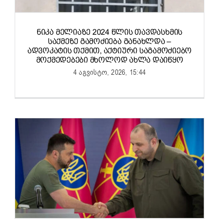
ᲜᲘᲙᲐ ᲛᲔᲚᲘᲐᲖᲔ 2024 ᲬᲚᲘᲡ ᲗᲐᲕᲓᲐᲡᲮᲛᲘᲡ
ᲡᲐᲥᲛᲔᲖᲔ ᲒᲐᲛᲝᲫᲘᲔᲑᲐ ᲒᲐᲜᲐᲮᲚᲓᲐ –
ᲐᲓᲕᲝᲙᲐᲢᲘᲡ ᲗᲥᲛᲘᲗ, ᲐᲥᲢᲘᲣᲠᲘ ᲡᲐᲒᲐᲛᲝᲫᲘᲔᲑᲝ
ᲛᲝᲥᲛᲔᲓᲔᲑᲔᲑᲘ ᲛᲮᲝᲚᲝᲓ ᲐᲮᲚᲐ ᲓᲐᲘᲬᲧᲝ
4 აგვისტო, 2026, 15:44