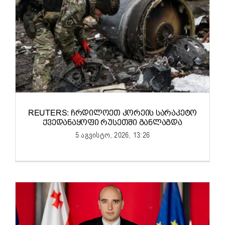
REUTERS: ᲩᲠᲓᲘᲚᲝᲔᲗ ᲙᲝᲠᲔᲘᲡ ᲡᲐᲠᲐᲙᲔᲢᲝ
ᲥᲕᲔᲓᲐᲜᲐᲧᲝᲤᲘ ᲠᲣᲡᲔᲗᲨᲘ ᲒᲐᲜᲚᲐᲒᲓᲐ
5 აგვისტო, 2026, 13:26