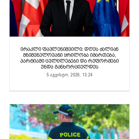
ᲘᲠᲐᲙᲚᲘ ᲤᲐᲕᲚᲔᲜᲘᲨᲕᲘᲚᲘ: ᲓᲦᲔᲡ ᲫᲐᲚᲘᲐᲜ
ᲛᲜᲘᲨᲕᲜᲔᲚᲝᲕᲐᲜᲘ ᲧᲠᲘᲚᲝᲑᲐ ᲘᲛᲐᲠᲗᲔᲑᲐ,
ᲞᲐᲠᲢᲘᲐᲨᲘ ᲪᲕᲚᲘᲚᲔᲑᲔᲑᲘ ᲓᲐ ᲠᲔᲤᲝᲠᲛᲔᲑᲘ
ᲣᲜᲓᲐ ᲒᲐᲜᲮᲝᲠᲪᲘᲔᲚᲓᲔᲡ
5 აგვისტო, 2026, 13:24