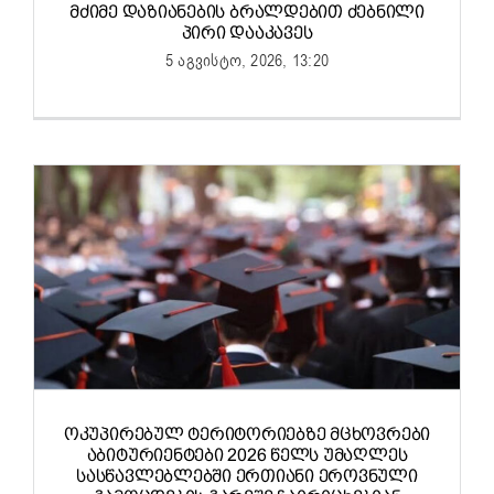
ᲛᲫᲘᲛᲔ ᲓᲐᲖᲘᲐᲜᲔᲑᲘᲡ ᲑᲠᲐᲚᲓᲔᲑᲘᲗ ᲫᲔᲑᲜᲘᲚᲘ
ᲞᲘᲠᲘ ᲓᲐᲐᲙᲐᲕᲔᲡ
5 აგვისტო, 2026, 13:20
ᲝᲙᲣᲞᲘᲠᲔᲑᲣᲚ ᲢᲔᲠᲘᲢᲝᲠᲘᲔᲑᲖᲔ ᲛᲪᲮᲝᲕᲠᲔᲑᲘ
ᲐᲑᲘᲢᲣᲠᲘᲔᲜᲢᲔᲑᲘ 2026 ᲬᲔᲚᲡ ᲣᲛᲐᲦᲚᲔᲡ
ᲡᲐᲡᲬᲐᲕᲚᲔᲑᲚᲔᲑᲨᲘ ᲔᲠᲗᲘᲐᲜᲘ ᲔᲠᲝᲕᲜᲣᲚᲘ