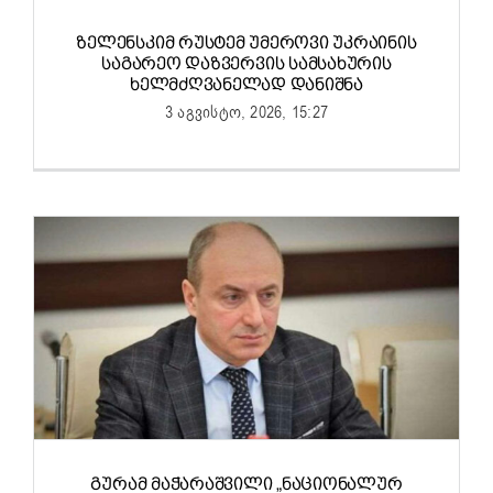
ᲖᲔᲚᲔᲜᲡᲙᲘᲛ ᲠᲣᲡᲢᲔᲛ ᲣᲛᲔᲠᲝᲕᲘ ᲣᲙᲠᲐᲘᲜᲘᲡ
ᲡᲐᲒᲐᲠᲔᲝ ᲓᲐᲖᲕᲔᲠᲕᲘᲡ ᲡᲐᲛᲡᲐᲮᲣᲠᲘᲡ
ᲮᲔᲚᲛᲫᲦᲕᲐᲜᲔᲚᲐᲓ ᲓᲐᲜᲘᲨᲜᲐ
3 აგვისტო, 2026, 15:27
ᲒᲣᲠᲐᲛ ᲛᲐᲭᲐᲠᲐᲨᲕᲘᲚᲘ „ᲜᲐᲪᲘᲝᲜᲐᲚᲣᲠ