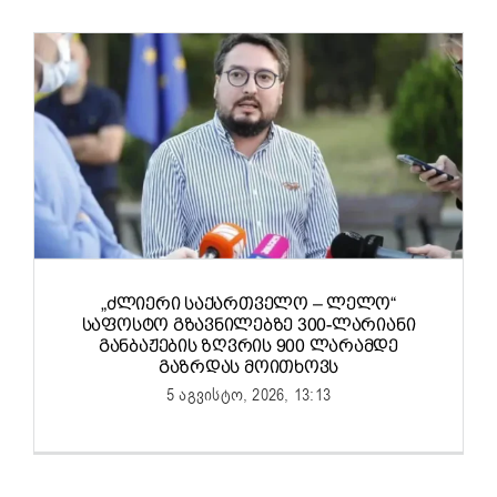
„ᲫᲚᲘᲔᲠᲘ ᲡᲐᲥᲐᲠᲗᲕᲔᲚᲝ – ᲚᲔᲚᲝ“
ᲡᲐᲤᲝᲡᲢᲝ ᲒᲖᲐᲕᲜᲘᲚᲔᲑᲖᲔ 300-ᲚᲐᲠᲘᲐᲜᲘ
ᲒᲐᲜᲑᲐᲟᲔᲑᲘᲡ ᲖᲦᲕᲠᲘᲡ 900 ᲚᲐᲠᲐᲛᲓᲔ
ᲒᲐᲖᲠᲓᲐᲡ ᲛᲝᲘᲗᲮᲝᲕᲡ
5 აგვისტო, 2026, 13:13