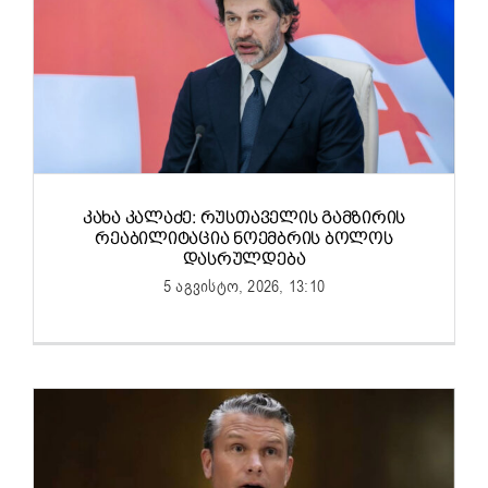
ᲙᲐᲮᲐ ᲙᲐᲚᲐᲫᲔ: ᲠᲣᲡᲗᲐᲕᲔᲚᲘᲡ ᲒᲐᲛᲖᲘᲠᲘᲡ
ᲠᲔᲐᲑᲘᲚᲘᲢᲐᲪᲘᲐ ᲜᲝᲔᲛᲑᲠᲘᲡ ᲑᲝᲚᲝᲡ
ᲓᲐᲡᲠᲣᲚᲓᲔᲑᲐ
5 აგვისტო, 2026, 13:10