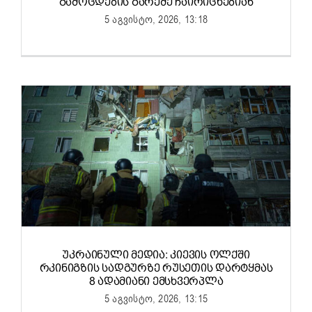
ᲒᲐᲛᲝᲪᲓᲔᲑᲘᲡ ᲒᲐᲠᲔᲨᲔ ᲩᲐᲘᲠᲘᲪᲮᲔᲑᲘᲐᲜ
5 აგვისტო, 2026, 13:18
ᲣᲙᲠᲐᲘᲜᲣᲚᲘ ᲛᲔᲓᲘᲐ: ᲙᲘᲔᲕᲘᲡ ᲝᲚᲥᲨᲘ
ᲠᲙᲘᲜᲘᲒᲖᲘᲡ ᲡᲐᲓᲒᲣᲠᲖᲔ ᲠᲣᲡᲔᲗᲘᲡ ᲓᲐᲠᲢᲧᲛᲐᲡ
8 ᲐᲓᲐᲛᲘᲐᲜᲘ ᲔᲛᲡᲮᲕᲔᲠᲞᲚᲐ
5 აგვისტო, 2026, 13:15