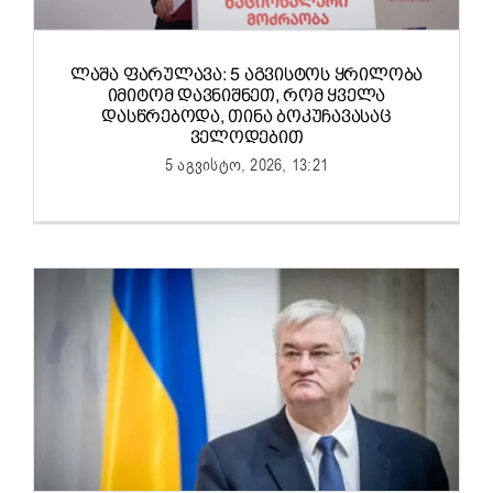
ᲚᲐᲨᲐ ᲤᲐᲠᲣᲚᲐᲕᲐ: 5 ᲐᲒᲕᲘᲡᲢᲝᲡ ᲧᲠᲘᲚᲝᲑᲐ
ᲘᲛᲘᲢᲝᲛ ᲓᲐᲕᲜᲘᲨᲜᲔᲗ, ᲠᲝᲛ ᲧᲕᲔᲚᲐ
ᲓᲐᲡᲬᲠᲔᲑᲝᲓᲐ, ᲗᲘᲜᲐ ᲑᲝᲙᲣᲩᲐᲕᲐᲡᲐᲪ
ᲕᲔᲚᲝᲓᲔᲑᲘᲗ
5 აგვისტო, 2026, 13:21