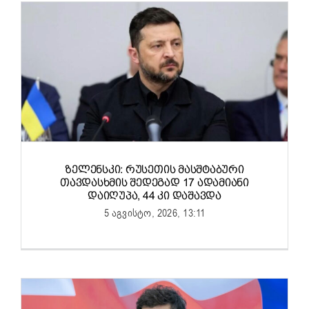
ᲖᲔᲚᲔᲜᲡᲙᲘ: ᲠᲣᲡᲔᲗᲘᲡ ᲛᲐᲡᲨᲢᲐᲑᲣᲠᲘ
ᲗᲐᲕᲓᲐᲡᲮᲛᲘᲡ ᲨᲔᲓᲔᲒᲐᲓ 17 ᲐᲓᲐᲛᲘᲐᲜᲘ
ᲓᲐᲘᲦᲣᲞᲐ, 44 ᲙᲘ ᲓᲐᲨᲐᲕᲓᲐ
5 აგვისტო, 2026, 13:11