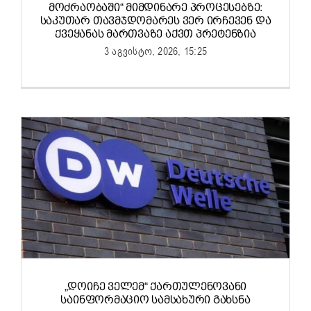
ᲛᲝᲫᲠᲐᲝᲑᲐᲨᲘ“ ᲛᲘᲛᲓᲘᲜᲐᲠᲔ ᲞᲠᲝᲪᲔᲡᲔᲑᲖᲔ:
ᲡᲐᲙᲣᲗᲐᲠ ᲗᲐᲕᲛᲯᲓᲝᲛᲐᲠᲔᲡ ᲕᲔᲠ ᲘᲠᲩᲔᲕᲔᲜ ᲓᲐ
ᲥᲕᲔᲧᲐᲜᲐᲡ ᲛᲐᲠᲗᲕᲐᲖᲔ ᲐᲥᲕᲗ ᲞᲠᲔᲢᲔᲜᲖᲘᲐ
3 აგვისტო, 2026, 15:25
„ᲓᲝᲘᲩᲔ ᲕᲔᲚᲔᲛ“ ᲥᲐᲠᲗᲣᲚᲔᲜᲝᲕᲐᲜᲘ
ᲡᲐᲘᲜᲤᲝᲠᲛᲐᲪᲘᲝ ᲡᲐᲛᲡᲐᲮᲣᲠᲘ ᲒᲐᲮᲡᲜᲐ