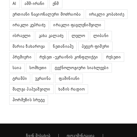
AI
აშშ-ირანი
ენმ
ერთიანი ნაციონალური მოძრაობა
ირაკლი კობახიძე
ირაკლი კუპრაძე
ირაკლი ფავლენიშვილი
ისრაელი
კახა კალაძე
ლელო
ლიბანი
მარია ზახაროვა
ნეთანიაჰუ
პეტერ ფიშერი
პრემიერი
რუსეთ -უკრაინის კონფლიქტი
რუსეთი
საია
სომხეთი
ტექნოლოგიური სიახლეები
ტრამპი
უკრაინა
ფაშინიანი
შალვა პაპუაშვილი
ხაზის რადიო
ჰორმუზის სრუტე
ჩვენ შესახებ
დოკუმენტაცია