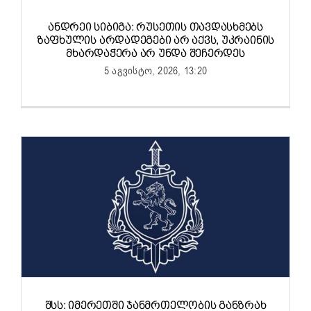
ᲐᲜᲓᲠᲔᲘ ᲡᲘᲑᲘᲒᲐ: ᲠᲣᲡᲔᲗᲘᲡ ᲗᲐᲕᲓᲐᲡᲮᲛᲔᲑᲡ
ᲖᲐᲤᲮᲣᲚᲘᲡ ᲐᲠᲓᲐᲓᲔᲒᲔᲑᲘ ᲐᲠ ᲐᲥᲕᲡ, ᲣᲙᲠᲐᲘᲜᲘᲡ
ᲛᲮᲐᲠᲓᲐᲭᲔᲠᲐ ᲐᲠ ᲣᲜᲓᲐ ᲨᲔᲩᲔᲠᲓᲔᲡ
5 აგვისტო, 2026, 13:20
ᲨᲡᲡ: ᲘᲛᲔᲠᲔᲗᲨᲘ ᲯᲐᲜᲛᲠᲗᲔᲚᲝᲑᲘᲡ ᲒᲐᲜᲖᲠᲐᲮ