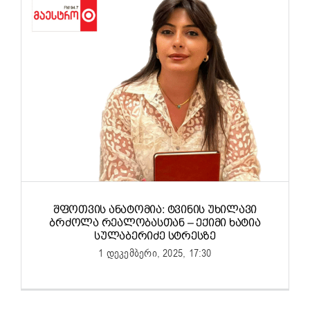
ᲨᲤᲝᲗᲕᲘᲡ ᲐᲜᲐᲢᲝᲛᲘᲐ: ᲢᲕᲘᲜᲘᲡ ᲣᲮᲘᲚᲐᲕᲘ
ᲑᲠᲫᲝᲚᲐ ᲠᲔᲐᲚᲝᲑᲐᲡᲗᲐᲜ – ᲔᲥᲘᲛᲘ ᲮᲐᲢᲘᲐ
ᲡᲣᲚᲐᲑᲔᲠᲘᲫᲔ ᲡᲢᲠᲔᲡᲖᲔ
1 დეკემბერი, 2025, 17:30