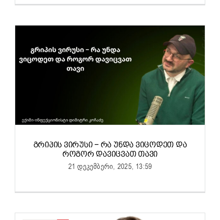
ᲒᲠᲘᲞᲘᲡ ᲕᲘᲠᲣᲡᲘ − ᲠᲐ ᲣᲜᲓᲐ ᲕᲘᲪᲝᲓᲔᲗ ᲓᲐ
ᲠᲝᲒᲝᲠ ᲓᲐᲕᲘᲪᲕᲐᲗ ᲗᲐᲕᲘ
21 დეკემბერი, 2025, 13:59