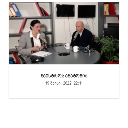
ᲛᲐᲔᲡᲢᲠᲝᲡ ᲐᲜᲐᲢᲝᲛᲘᲐ
19 მაისი, 2022, 22:11