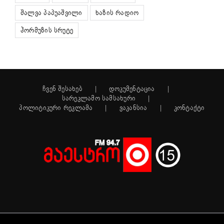
შალვა პაპუაშვილი
ხაზის რადიო
ჰორმუზის სრუტე
ჩვენ შესახებ
დოკუმენტაცია
სარეკლამო სამსახური
პოლიტიკური რეკლამა
ვაკანსია
კონტაქტი