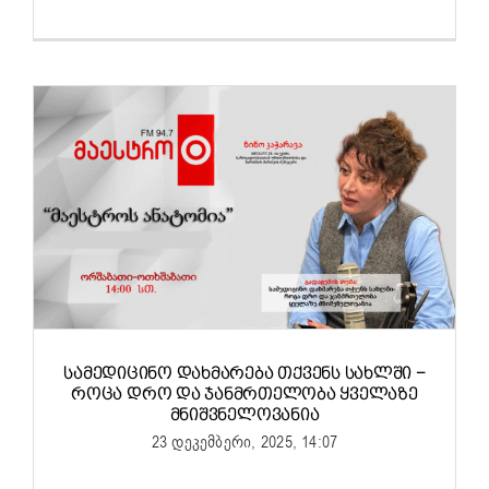
ᲡᲐᲛᲔᲓᲘᲪᲘᲜᲝ ᲓᲐᲮᲛᲐᲠᲔᲑᲐ ᲗᲥᲕᲔᲜᲡ ᲡᲐᲮᲚᲨᲘ −
ᲠᲝᲪᲐ ᲓᲠᲝ ᲓᲐ ᲯᲐᲜᲛᲠᲗᲔᲚᲝᲑᲐ ᲧᲕᲔᲚᲐᲖᲔ
ᲛᲜᲘᲨᲕᲜᲔᲚᲝᲕᲐᲜᲘᲐ
23 დეკემბერი, 2025, 14:07