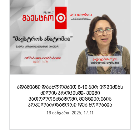
ᲐᲓᲐᲛᲘᲐᲜᲘ ᲓᲐᲐᲮᲚᲝᲔᲑᲘᲗ 8-10 ᲯᲔᲠ ᲘᲦᲕᲘᲫᲔᲑᲡ
ᲫᲘᲚᲘᲡ ᲞᲠᲝᲪᲔᲡᲨᲘ- ᲔᲥᲘᲛᲘ
ᲞᲐᲗᲝᲚᲝᲒᲐᲜᲐᲢᲝᲛᲘ, ᲛᲔᲪᲜᲘᲔᲠᲔᲑᲘᲡ
ᲞᲝᲞᲣᲚᲐᲠᲘᲖᲐᲢᲝᲠᲘ ᲓᲔᲐ ᲧᲝᲚᲑᲐᲘᲐ
16 იანვარი, 2025, 17:11