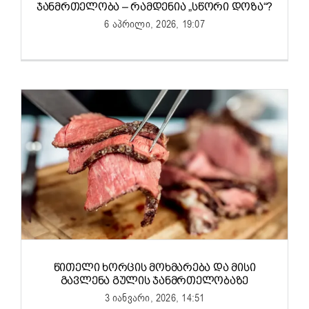
ᲯᲐᲜᲛᲠᲗᲔᲚᲝᲑᲐ – ᲠᲐᲛᲓᲔᲜᲘᲐ „ᲡᲬᲝᲠᲘ ᲓᲝᲖᲐ“?
6 აპრილი, 2026, 19:07
ᲬᲘᲗᲔᲚᲘ ᲮᲝᲠᲪᲘᲡ ᲛᲝᲮᲛᲐᲠᲔᲑᲐ ᲓᲐ ᲛᲘᲡᲘ
ᲒᲐᲕᲚᲔᲜᲐ ᲒᲣᲚᲘᲡ ᲯᲐᲜᲛᲠᲗᲔᲚᲝᲑᲐᲖᲔ
3 იანვარი, 2026, 14:51