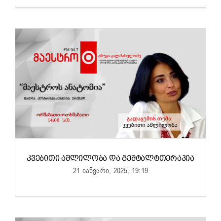
ᲙᲕᲔᲑᲘᲗᲘ ᲐᲨᲚᲘᲚᲝᲑᲐ ᲓᲐ ᲒᲔᲨᲢᲐᲚᲢᲗᲔᲠᲐᲞᲘᲐ
21 იანვარი, 2025, 19:19