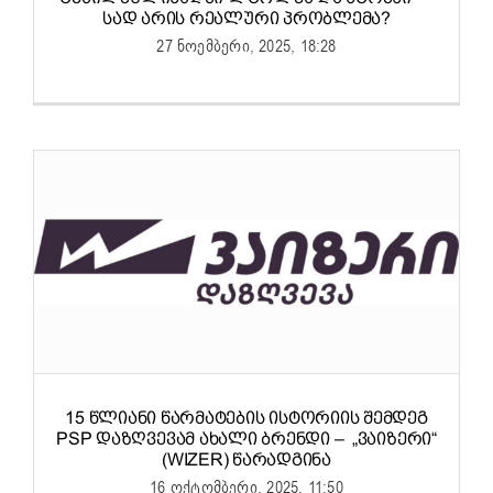
ᲡᲐᲓ ᲐᲠᲘᲡ ᲠᲔᲐᲚᲣᲠᲘ ᲞᲠᲝᲑᲚᲔᲛᲐ?
27 ნოემბერი, 2025, 18:28
15 ᲬᲚᲘᲐᲜᲘ ᲬᲐᲠᲛᲐᲢᲔᲑᲘᲡ ᲘᲡᲢᲝᲠᲘᲘᲡ ᲨᲔᲛᲓᲔᲒ
PSP ᲓᲐᲖᲦᲕᲔᲕᲐᲛ ᲐᲮᲐᲚᲘ ᲑᲠᲔᲜᲓᲘ – „ᲕᲐᲘᲖᲔᲠᲘ“
(WIZER) ᲬᲐᲠᲐᲓᲒᲘᲜᲐ
16 ოქტომბერი, 2025, 11:50