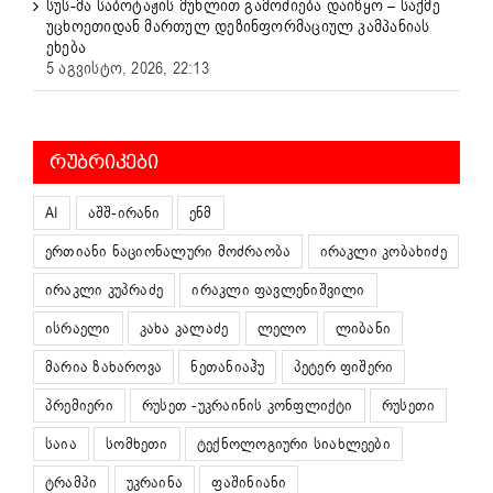
სუს-მა საბოტაჟის მუხლით გამოძიება დაიწყო – საქმე
უცხოეთიდან მართულ დეზინფორმაციულ კამპანიას
ეხება
5 აგვისტო, 2026, 22:13
ᲠᲣᲑᲠᲘᲙᲔᲑᲘ
AI
აშშ-ირანი
ენმ
ერთიანი ნაციონალური მოძრაობა
ირაკლი კობახიძე
ირაკლი კუპრაძე
ირაკლი ფავლენიშვილი
ისრაელი
კახა კალაძე
ლელო
ლიბანი
მარია ზახაროვა
ნეთანიაჰუ
პეტერ ფიშერი
პრემიერი
რუსეთ -უკრაინის კონფლიქტი
რუსეთი
საია
სომხეთი
ტექნოლოგიური სიახლეები
ტრამპი
უკრაინა
ფაშინიანი