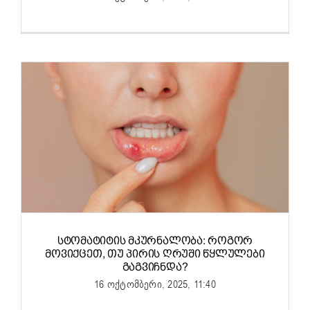
ᲡᲢᲝᲛᲐᲢᲘᲢᲘᲡ ᲛᲙᲣᲠᲜᲐᲚᲝᲑᲐ: ᲠᲝᲒᲝᲠ
ᲛᲝᲕᲘᲥᲪᲔᲗ, ᲗᲣ ᲞᲘᲠᲘᲡ ᲦᲠᲣᲨᲘ ᲬᲧᲚᲣᲚᲔᲑᲘ
ᲒᲐᲒᲕᲘᲩᲜᲓᲐ?
16 ოქტომბერი, 2025, 11:40