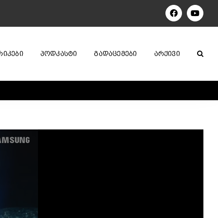
Facebook
YouTu
ᲠᲘᲙᲔᲑᲘ
ᲞᲝᲓᲙᲐᲡᲢᲘ
ᲒᲐᲓᲐᲪᲔᲛᲔᲑᲘ
ᲐᲠᲥᲘᲕᲘ