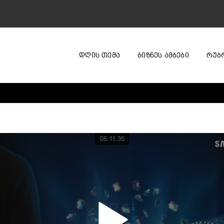
ᲓᲦᲘᲡ ᲗᲔᲛᲐ
ᲑᲘᲖᲜᲔᲡ ᲐᲛᲑᲔᲑᲘ
ᲠᲣᲑ