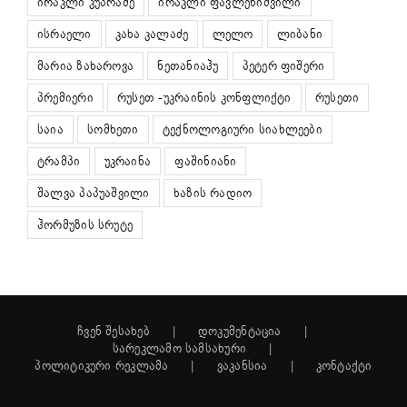
ირაკლი კუპრაძე
ირაკლი ფავლენიშვილი
ისრაელი
კახა კალაძე
ლელო
ლიბანი
მარია ზახაროვა
ნეთანიაჰუ
პეტერ ფიშერი
პრემიერი
რუსეთ -უკრაინის კონფლიქტი
რუსეთი
საია
სომხეთი
ტექნოლოგიური სიახლეები
ტრამპი
უკრაინა
ფაშინიანი
შალვა პაპუაშვილი
ხაზის რადიო
ჰორმუზის სრუტე
ჩვენ შესახებ
დოკუმენტაცია
სარეკლამო სამსახური
პოლიტიკური რეკლამა
ვაკანსია
კონტაქტი