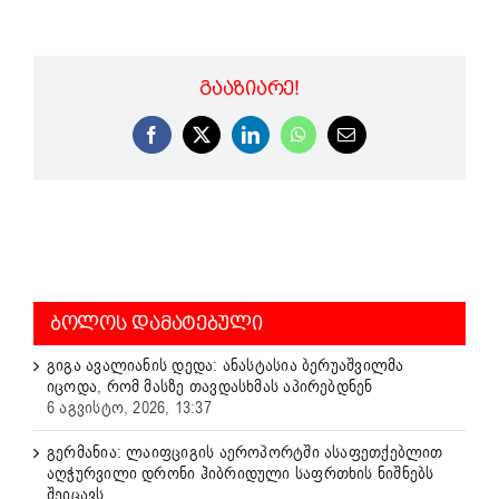
ᲒᲐᲐᲖᲘᲐᲠᲔ!
Facebook
X
LinkedIn
WhatsApp
Email
ᲑᲝᲚᲝᲡ ᲓᲐᲛᲐᲢᲔᲑᲣᲚᲘ
გიგა ავალიანის დედა: ანასტასია ბერუაშვილმა
იცოდა, რომ მასზე თავდასხმას აპირებდნენ
6 აგვისტო, 2026, 13:37
გერმანია: ლაიფციგის აეროპორტში ასაფეთქებლით
აღჭურვილი დრონი ჰიბრიდული საფრთხის ნიშნებს
შეიცავს