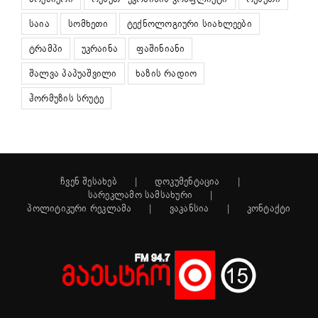
საია
სომხეთი
ტექნოლოგიური სიახლეები
ტრამპი
უკრაინა
ფაშინიანი
შალვა პაპუაშვილი
ხაზის რადიო
ჰორმუზის სრუტე
ჩვენ შესახებ
დოკუმენტაცია
სარეკლამო სამსახური
პოლიტიკური რეკლამა
ვაკანსია
კონტაქტი