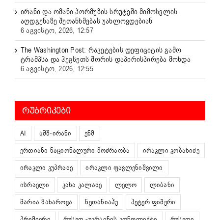
ირანი და ომანი ჰორმუზის სრუტეში მიმოსვლის
აღდგენაზე შეთანხმებას უახლოვდებიან
6 აგვისტო, 2026, 12:57
The Washington Post: რაკეტების დეფიციტის გამო
ტრამპსა და ჰეგსეთს შორის დაპირისპირება მოხდა
6 აგვისტო, 2026, 12:55
ᲠᲣᲑᲠᲘᲙᲔᲑᲘ
AI
აშშ-ირანი
ენმ
ერთიანი ნაციონალური მოძრაობა
ირაკლი კობახიძე
ირაკლი კუპრაძე
ირაკლი ფავლენიშვილი
ისრაელი
კახა კალაძე
ლელო
ლიბანი
მარია ზახაროვა
ნეთანიაჰუ
პეტერ ფიშერი
პრემიერი
რუსეთ -უკრაინის კონფლიქტი
რუსეთი