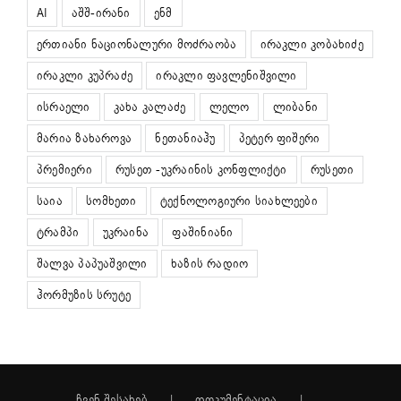
AI
აშშ-ირანი
ენმ
ერთიანი ნაციონალური მოძრაობა
ირაკლი კობახიძე
ირაკლი კუპრაძე
ირაკლი ფავლენიშვილი
ისრაელი
კახა კალაძე
ლელო
ლიბანი
მარია ზახაროვა
ნეთანიაჰუ
პეტერ ფიშერი
პრემიერი
რუსეთ -უკრაინის კონფლიქტი
რუსეთი
საია
სომხეთი
ტექნოლოგიური სიახლეები
ტრამპი
უკრაინა
ფაშინიანი
შალვა პაპუაშვილი
ხაზის რადიო
ჰორმუზის სრუტე
ჩვენ შესახებ
დოკუმენტაცია