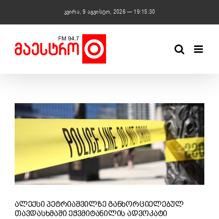
Skip
კვირა, 9 აგვისტო, 2026 — 19:15:30
to
content
View
Larger
Image
ᲐᲚᲔᲥᲡᲘ ᲞᲔᲢᲠᲘᲐᲨᲕᲘᲚᲖᲔ ᲒᲐᲜᲮᲝᲠᲪᲘᲔᲚᲔᲑᲣᲚ
ᲗᲐᲕᲓᲐᲡᲮᲛᲐᲨᲘ ᲔᲭᲕᲛᲘᲢᲐᲜᲘᲚᲘᲡ ᲐᲓᲕᲝᲙᲐᲢᲘ