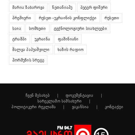
მარია ზახაროვა
ნეთანიაჰუ
პეტერ ფიშერი
პრემიერი
რუსეთ -უკრაინის კონფლიქტი
რუსეთი
საია
სომხეთი
ტექნოლოგიური სიახლეები
ტრამპი
უკრაინა
ფაშინიანი
შალვა პაპუაშვილი
ხაზის რადიო
ჰორმუზის სრუტე
ჩვენ შესახებ
დოკუმენტაცია
სარეკლამო სამსახური
პოლიტიკური რეკლამა
ვაკანსია
კონტაქტი