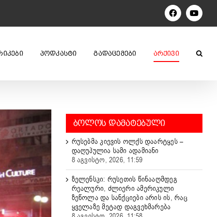
Facebook
YouTu
ᲠᲘᲙᲔᲑᲘ
ᲞᲝᲓᲙᲐᲡᲢᲘ
ᲒᲐᲓᲐᲪᲔᲛᲔᲑᲘ
ᲐᲠᲥᲘᲕᲘ
ᲑᲝᲚᲝᲡ ᲓᲐᲛᲐᲢᲔᲑᲣᲚᲘ
რუსებმა კიევის ოლქს დაარტყეს –
დაღუპულია სამი ადამიანი
8 აგვისტო, 2026, 11:59
ზელენსკი: რუსეთის წინააღმდეგ
რეალური, ძლიერი ამერიკული
ზეწოლა და სანქციები არის ის, რაც
ყველაზე მეტად დაგვეხმარება
8 აგვისტო, 2026, 11:58