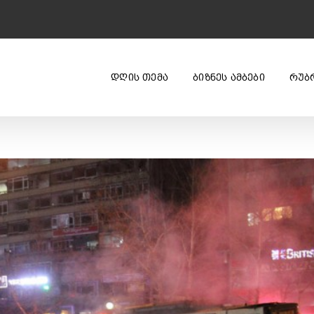
ᲓᲦᲘᲡ ᲗᲔᲛᲐ
ᲑᲘᲖᲜᲔᲡ ᲐᲛᲑᲔᲑᲘ
ᲠᲣᲑ