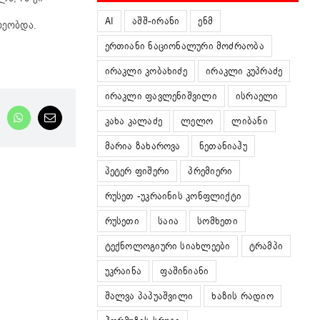
AI
აშშ-ირანი
ენმ
რეობდა.
ერთიანი ნაციონალური მოძრაობა
ირაკლი კობახიძე
ირაკლი კუპრაძე
ირაკლი ფავლენიშვილი
ისრაელი
კახა კალაძე
ლელო
ლიბანი
nkedIn
WhatsApp
Email
მარია ზახაროვა
ნეთანიაჰუ
პეტერ ფიშერი
პრემიერი
რუსეთ -უკრაინის კონფლიქტი
რუსეთი
საია
სომხეთი
ტექნოლოგიური სიახლეები
ტრამპი
უკრაინა
ფაშინიანი
შალვა პაპუაშვილი
ხაზის რადიო