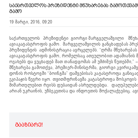
ᲡᲐᲥᲐᲠᲗᲕᲔᲚᲝᲡ ᲞᲠᲔᲖᲘᲓᲔᲜᲢᲘ ᲛᲬᲣᲮᲐᲠᲔᲑᲐᲡ ᲒᲐᲛᲝᲗᲥᲕᲐᲛ
ᲒᲐᲛᲝ
19 მარტი, 2016, 09:20
საქართველოს პრეზიდენტი გიორგი მარგველაშვილი მწუხა
ავიაკატასტროფის გამო. მარგველაშვილის განცხადებას პრე
პრეზიდენტის ადმინისტრაცია ავრცელებს. “ღრმა მწუხარებას
ავიაკატასტროფის გამო, რომელსაც ათეულობით ადამიანის 
ოჯახებს და ვუცხადებ მათ თანადგომას ამ უმძიმეს წუთებში,”
მწუხარება გამოთქვა, პრემიერ-მინისტრმა, გიორგი კვირიკაშ
დონის როსტოვში “ბოინგმა” დაშვებისას კატასტროფა განიცად
ეკიპაჟის წევრი იყო. თვითმფრინავმა კატასტროფა მოსკოვის დ
მიმართულებით რეისს დუბაიდან ასრულდებდა. დაღუპულები სხ
არიან უკრაინის, უზბეკეთისა და ინდოეთის მოქალაქეებიც. ა
ᲒᲐᲐᲖᲘᲐᲠᲔ!