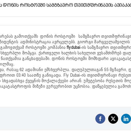
Ს ᲓᲝᲜᲘᲡ ᲠᲝᲡᲢᲝᲕᲨᲘ ᲡᲐᲛᲒᲖᲐᲕᲠᲝ ᲗᲕᲘᲗᲛᲤᲠᲘᲜᲐᲕᲘᲡ ᲐᲕᲘᲐᲙ
რებას გამოთქვამს დონის როსტოვში სამგზავრო თვითმფრინავ
ზიდენტის ადმინისტრაცია ავრცელებს. გიორგი მარგველაშვილის 
 გამოვთქვამ როსტოვში კომპანია
flydubai-
ის სამგზავრო თვითმფრი
მსხვერპლი მოჰყვა. ქართველი ხალხის სახელით ვუსამძიმრებ დ
 – ნათქვამია განცხადებაში. დონის როსტოვში მომხდარი ავიაკატა
ვილმაც.
ა, რასაც 62 ადამიანი ემსხვერპლა. დაღუპულთაგან 55 მგზავრი, 
როით 03:40 საათზე განიცადა. Fly Dubai-ის თვითმფრინავი რუსეთ
ვადასხვა ქვეყნის მოქალაქეები არიან. უმეტესობა რუსეთის მო
ვიაკატასტროფის მიზეზი ჯერჯერობით უცნობია. დაწყებულია გამოძი
Facebook
X
Li