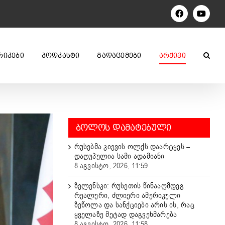
Facebook
YouTu
ᲠᲘᲙᲔᲑᲘ
ᲞᲝᲓᲙᲐᲡᲢᲘ
ᲒᲐᲓᲐᲪᲔᲛᲔᲑᲘ
ᲐᲠᲥᲘᲕᲘ
ᲑᲝᲚᲝᲡ ᲓᲐᲛᲐᲢᲔᲑᲣᲚᲘ
რუსებმა კიევის ოლქს დაარტყეს –
დაღუპულია სამი ადამიანი
8 აგვისტო, 2026, 11:59
ზელენსკი: რუსეთის წინააღმდეგ
რეალური, ძლიერი ამერიკული
ზეწოლა და სანქციები არის ის, რაც
ყველაზე მეტად დაგვეხმარება
8 აგვისტო, 2026, 11:58