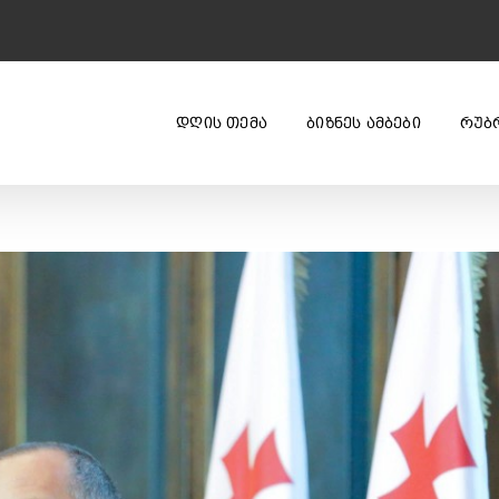
ᲓᲦᲘᲡ ᲗᲔᲛᲐ
ᲑᲘᲖᲜᲔᲡ ᲐᲛᲑᲔᲑᲘ
ᲠᲣᲑ