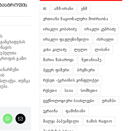
ᲐᲢᲐᲡᲢᲠᲝᲤᲘᲡ
AI
აშშ-ირანი
ენმ
ერთიანი ნაციონალური მოძრაობა
ირაკლი კობახიძე
ირაკლი კუპრაძე
ის
ირაკლი ფავლენიშვილი
ისრაელი
განცხადებას
ნავის
კახა კალაძე
ლელო
ლიბანი
აღუპულთა
სტროფის გამო
მარია ზახაროვა
ნეთანიაჰუ
დანარჩენი
პეტერ ფიშერი
პრემიერი
ის
რუსეთ -უკრაინის კონფლიქტი
ქალაქეა, თუმცა
ება.
რუსეთი
საია
სომხეთი
ტექნოლოგიური სიახლეები
ტრამპი
უკრაინა
ფაშინიანი
nkedIn
WhatsApp
Email
შალვა პაპუაშვილი
ხაზის რადიო