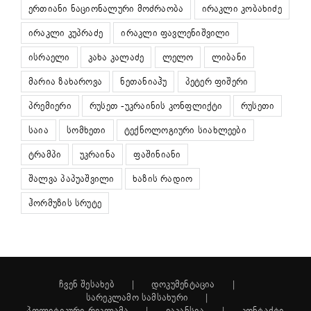
ერთიანი ნაციონალური მოძრაობა
ირაკლი კობახიძე
ირაკლი კუპრაძე
ირაკლი ფავლენიშვილი
ისრაელი
კახა კალაძე
ლელო
ლიბანი
მარია ზახაროვა
ნეთანიაჰუ
პეტერ ფიშერი
პრემიერი
რუსეთ -უკრაინის კონფლიქტი
რუსეთი
საია
სომხეთი
ტექნოლოგიური სიახლეები
ტრამპი
უკრაინა
ფაშინიანი
შალვა პაპუაშვილი
ხაზის რადიო
ჰორმუზის სრუტე
ჩვენ შესახებ
დოკუმენტაცია
სარეკლამო სამსახური
პოლიტიკური რეკლამა
ვაკანსია
კონტაქტი