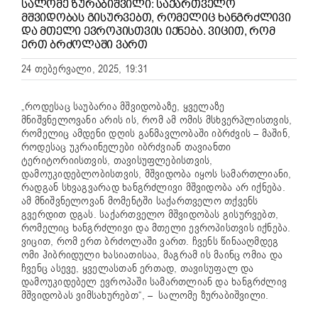
ᲡᲐᲚᲝᲛᲔ ᲖᲣᲠᲐᲑᲘᲨᲕᲘᲚᲘ: ᲡᲐᲥᲐᲠᲗᲕᲔᲚᲝ
ᲛᲨᲕᲘᲓᲝᲑᲐᲡ ᲒᲘᲡᲣᲠᲕᲔᲑᲗ, ᲠᲝᲛᲔᲚᲘᲪ ᲮᲐᲜᲒᲠᲫᲚᲘᲕᲘ
ᲓᲐ ᲛᲗᲔᲚᲘ ᲔᲕᲠᲝᲞᲘᲡᲗᲕᲘᲡ ᲘᲥᲜᲔᲑᲐ. ᲕᲘᲪᲘᲗ, ᲠᲝᲛ
ᲔᲠᲗ ᲑᲠᲫᲝᲚᲐᲨᲘ ᲕᲐᲠᲗ
24 თებერვალი, 2025, 19:31
„როდესაც საუბარია მშვიდობაზე, ყველაზე
მნიშვნელოვანი არის ის, რომ ამ ომის მსხვერპლისთვის,
რომელიც ამდენი დღის განმავლობაში იბრძვის – მაშინ,
როდესაც უკრაინელები იბრძვიან თავიანთი
ტერიტორიისთვის, თავისუფლებისთვის,
დამოუკიდებლობისთვის, მშვიდობა იყოს სამართლიანი,
რადგან სხვაგვარად ხანგრძლივი მშვიდობა არ იქნება.
ამ მნიშვნელოვან მომენტში საქართველო თქვენს
გვერდით დგას. საქართველო მშვიდობას გისურვებთ,
რომელიც ხანგრძლივი და მთელი ევროპისთვის იქნება.
ვიცით, რომ ერთ ბრძოლაში ვართ. ჩვენს წინააღმდეგ
ომი ჰიბრიდული ხასიათისაა, მაგრამ ის მაინც ომია და
ჩვენც ასევე, ყველასთან ერთად, თავისუფალ და
დამოუკიდებელ ევროპაში სამართლიან და ხანგრძლივ
მშვიდობას ვიმსახურებთ“, – სალომე ზურაბიშვილი.