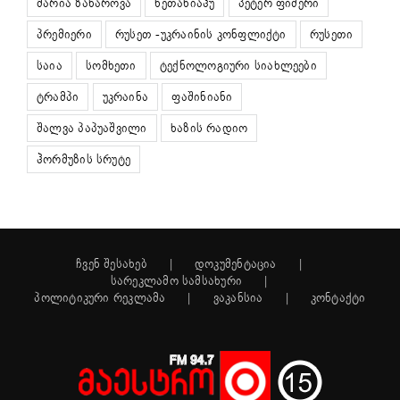
მარია ზახაროვა
ნეთანიაჰუ
პეტერ ფიშერი
პრემიერი
რუსეთ -უკრაინის კონფლიქტი
რუსეთი
საია
სომხეთი
ტექნოლოგიური სიახლეები
ტრამპი
უკრაინა
ფაშინიანი
შალვა პაპუაშვილი
ხაზის რადიო
ჰორმუზის სრუტე
ჩვენ შესახებ
დოკუმენტაცია
სარეკლამო სამსახური
პოლიტიკური რეკლამა
ვაკანსია
კონტაქტი