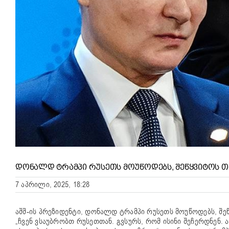
ᲓᲝᲜᲐᲚᲓ ᲢᲠᲐᲛᲞᲘ ᲠᲣᲡᲔᲗᲡ ᲛᲝᲣᲬᲝᲓᲔᲑᲡ, ᲨᲔᲬᲧᲕᲘᲢᲝᲡ Თ
7 აპრილი, 2025, 18:28
აშშ-ის პრეზიდენტი, დონალდ ტრამპი რუსეთს მოუწოდებს, შეწ
„ჩვენ ვსაუბრობთ რუსეთთან. გვსურს, რომ ისინი შეჩერდნენ.