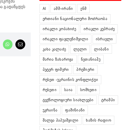
ესკოვმა
და გადაწყდეს
AI
აშშ-ირანი
ენმ
ერთიანი ნაციონალური მოძრაობა
ირაკლი კობახიძე
ირაკლი კუპრაძე
ირაკლი ფავლენიშვილი
ისრაელი
nkedIn
WhatsApp
Email
კახა კალაძე
ლელო
ლიბანი
მარია ზახაროვა
ნეთანიაჰუ
პეტერ ფიშერი
პრემიერი
რუსეთ -უკრაინის კონფლიქტი
რუსეთი
საია
სომხეთი
ტექნოლოგიური სიახლეები
ტრამპი
უკრაინა
ფაშინიანი
შალვა პაპუაშვილი
ხაზის რადიო