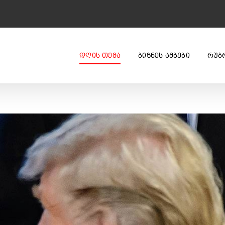
ᲓᲦᲘᲡ ᲗᲔᲛᲐ
ᲑᲘᲖᲜᲔᲡ ᲐᲛᲑᲔᲑᲘ
ᲠᲣᲑ