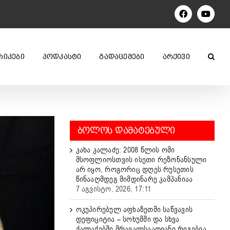
Facebook
YouTu
ᲠᲘᲙᲔᲑᲘ
ᲞᲝᲓᲙᲐᲡᲢᲘ
ᲒᲐᲓᲐᲪᲔᲛᲔᲑᲘ
ᲐᲠᲥᲘᲕᲘ
ᲑᲝᲚᲝᲡ ᲓᲐᲛᲐᲢᲔᲑᲣᲚᲘ
კახა კალაძე: 2008 წლის ომი
მსოფლიოსთვის ისეთი რეზონანსული
არ იყო, როგორიც დღეს რუსეთის
წინააღმდეგ მიმდინარე კამპანიაა
7 აგვისტო, 2026, 17:11
ოკუპირებულ აფხაზეთში საწვავის
დეფიციტია – სოხუმში და სხვა
ქალაქებში მრავალსაათიანი რიგებია