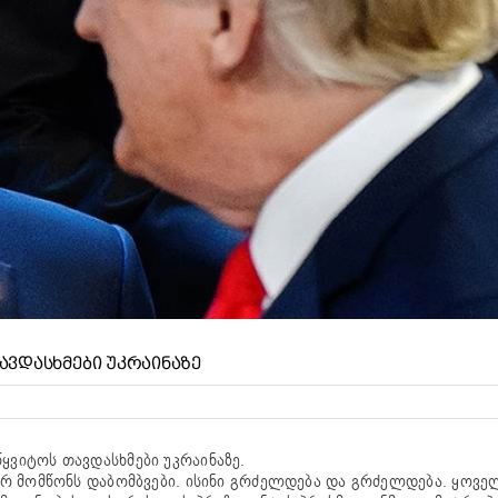
ᲐᲕᲓᲐᲡᲮᲛᲔᲑᲘ ᲣᲙᲠᲐᲘᲜᲐᲖᲔ
ყვიტოს თავდასხმები უკრაინაზე.
 არ მომწონს დაბომბვები. ისინი გრძელდება და გრძელდება. ყოვე