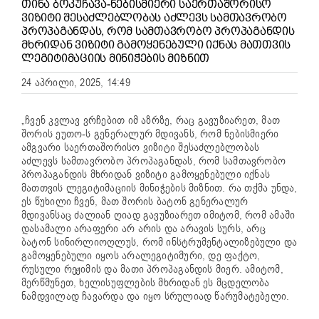
ᲗᲘᲜᲐ ᲑᲝᲙᲣᲩᲐᲕᲐ-ᲜᲔᲑᲘᲡᲛᲘᲔᲠᲘ ᲡᲐᲔᲠᲗᲐᲨᲝᲠᲘᲡᲝ
ᲕᲘᲖᲘᲢᲘ ᲨᲔᲡᲐᲫᲚᲔᲑᲚᲝᲑᲐᲡ ᲐᲫᲚᲔᲕᲡ ᲡᲐᲛᲗᲐᲕᲠᲝᲑᲝ
ᲞᲠᲝᲞᲐᲒᲐᲜᲓᲐᲡ, ᲠᲝᲛ ᲡᲐᲛᲗᲐᲕᲠᲝᲑᲝ ᲞᲠᲝᲞᲐᲒᲐᲜᲓᲘᲡ
ᲛᲮᲠᲘᲓᲐᲜ ᲕᲘᲖᲘᲢᲘ ᲒᲐᲛᲝᲧᲔᲜᲔᲑᲣᲚᲘ ᲘᲥᲜᲐᲡ ᲛᲐᲗᲗᲕᲘᲡ
ᲚᲔᲒᲘᲢᲘᲛᲐᲪᲘᲘᲡ ᲛᲘᲜᲘᲭᲔᲑᲘᲡ ᲛᲘᲖᲜᲘᲗ
24 აპრილი, 2025, 14:49
„ჩვენ კვლავ ვრჩებით იმ აზრზე, რაც გავუზიარეთ, მათ
შორის ეუთო-ს გენერალურ მდივანს, რომ ნებისმიერი
ამგვარი საერთაშორისო ვიზიტი შესაძლებლობას
აძლევს სამთავრობო პროპაგანდას, რომ სამთავრობო
პროპაგანდის მხრიდან ვიზიტი გამოყენებული იქნას
მათთვის ლეგიტიმაციის მინიჭების მიზნით. რა თქმა უნდა,
ეს წუხილი ჩვენ, მათ შორის ბატონ გენერალურ
მდივანსაც ძალიან ღიად გავუზიარეთ იმიტომ, რომ ამაში
დასამალი არაფერი არ არის და არავის სურს, არც
ბატონ სინირლიოღლუს, რომ ინსტრუმენტალიზებული და
გამოყენებული იყოს არალეგიტიმური, დე ფაქტო,
რუსული რეჟიმის და მათი პროპაგანდის მიერ. ამიტომ,
მერწმუნეთ, ხელისუფლების მხრიდან ეს მცდელობა
ნამდვილად ჩავარდა და იყო სრულიად წარუმატებელი.