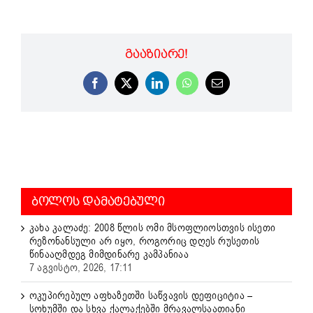
ᲒᲐᲐᲖᲘᲐᲠᲔ!
Facebook
X
LinkedIn
WhatsApp
Email
ᲑᲝᲚᲝᲡ ᲓᲐᲛᲐᲢᲔᲑᲣᲚᲘ
კახა კალაძე: 2008 წლის ომი მსოფლიოსთვის ისეთი
რეზონანსული არ იყო, როგორიც დღეს რუსეთის
წინააღმდეგ მიმდინარე კამპანიაა
7 აგვისტო, 2026, 17:11
ოკუპირებულ აფხაზეთში საწვავის დეფიციტია –
სოხუმში და სხვა ქალაქებში მრავალსაათიანი