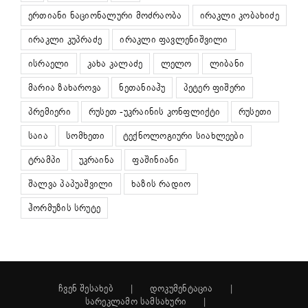
ერთიანი ნაციონალური მოძრაობა
ირაკლი კობახიძე
ირაკლი კუპრაძე
ირაკლი ფავლენიშვილი
ისრაელი
კახა კალაძე
ლელო
ლიბანი
მარია ზახაროვა
ნეთანიაჰუ
პეტერ ფიშერი
პრემიერი
რუსეთ -უკრაინის კონფლიქტი
რუსეთი
საია
სომხეთი
ტექნოლოგიური სიახლეები
ტრამპი
უკრაინა
ფაშინიანი
შალვა პაპუაშვილი
ხაზის რადიო
ჰორმუზის სრუტე
ჩვენ შესახებ
დოკუმენტაცია
სარეკლამო სამსახური