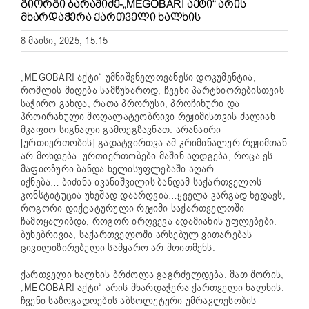
ᲒᲘᲝᲠᲒᲘ ᲑᲐᲠᲐᲛᲘᲫᲔ-„MEGOBARI ᲐᲥᲢᲘ“ ᲐᲠᲘᲡ
ᲛᲮᲐᲠᲓᲐᲭᲔᲠᲐ ᲥᲐᲠᲗᲕᲔᲚᲘ ᲮᲐᲚᲮᲘᲡ
8 მაისი, 2025, 15:15
„MEGOBARI აქტი“ უმნიშვნელოვანესი დოკუმენტია,
რომლის მიღება სამწუხაროდ, ჩვენი პარტნიორებისთვის
საჭირო გახდა, რათა პრორუსი, პროჩინური და
პროირანული მოღალატეობრივი რეჟიმისთვის ძალიან
მკაფიო სიგნალი გამოეგზავნათ. არანაირი
[ურთიერთობის] გადატვირთვა ამ კრიმინალურ რეჟიმთან
არ მოხდება. ურთიერთობები მაშინ აღდგება, როცა ეს
მაფიოზური ბანდა ხელისუფლებაში აღარ
იქნება… ბიძინა ივანიშვილის ბანდამ საქართველოს
კონსტიტუცია უხეშად დაარღვია…ყველა კარგად ხედავს,
როგორი დიქტატურული რეჟიმი საქართველოში
ჩამოყალიბდა, როგორ ირღვევა ადამიანის უფლებები.
ბუნებრივია, საქართველოში არსებულ ვითარებას
ცივილიზირებული სამყარო არ მოითმენს.
ქართველი ხალხის ბრძოლა გაგრძელდება. მათ შორის,
„MEGOBARI აქტი“ არის მხარდაჭერა ქართველი ხალხის.
ჩვენი საზოგადოების აბსოლუტური უმრავლესობის