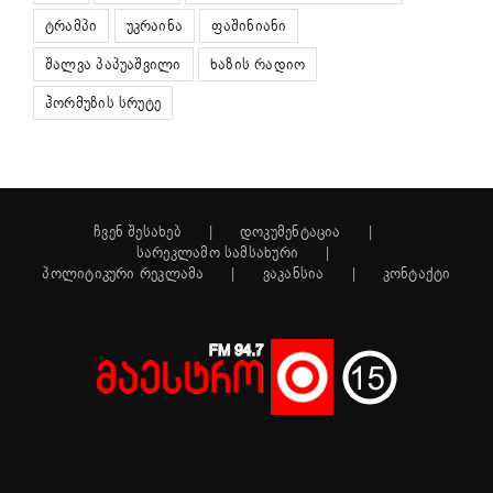
ტრამპი
უკრაინა
ფაშინიანი
შალვა პაპუაშვილი
ხაზის რადიო
ჰორმუზის სრუტე
ჩვენ შესახებ
დოკუმენტაცია
სარეკლამო სამსახური
პოლიტიკური რეკლამა
ვაკანსია
კონტაქტი