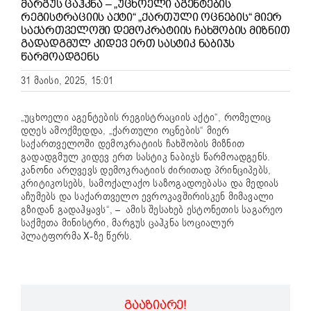
ᲛᲐᲠᲒᲣᲡ ᲪᲐᲰᲙᲜᲐ – „ᲣᲪᲮᲝᲔᲚᲘ ᲐᲒᲔᲜᲢᲔᲑᲘᲡ
ᲠᲔᲒᲘᲡᲢᲠᲐᲪᲘᲘᲡ ᲐᲥᲢᲘ“ „ᲥᲐᲠᲗᲣᲚᲘ ᲝᲪᲜᲔᲑᲘᲡ“ ᲛᲘᲔᲠ
ᲡᲐᲥᲐᲠᲗᲕᲔᲚᲝᲨᲘ ᲓᲔᲛᲝᲙᲠᲐᲢᲘᲘᲡ ᲩᲐᲮᲨᲝᲑᲘᲡ ᲛᲘᲖᲜᲘᲗ
ᲒᲐᲓᲐᲓᲒᲛᲣᲚ ᲙᲘᲓᲔᲕ ᲔᲠᲗ ᲡᲐᲡᲢᲘᲙ ᲜᲐᲑᲘᲯᲡ
ᲬᲐᲠᲛᲝᲐᲓᲒᲔᲜᲡ
31 მაისი, 2025, 15:01
„უცხოელი აგენტების რეგისტრაციის აქტი“, რომელიც
დღეს ამოქმედდა, „ქართული ოცნების“ მიერ
საქართველოში დემოკრატიის ჩახშობის მიზნით
გადადგმულ კიდევ ერთ სასტიკ ნაბიჯს წარმოადგენს.
კანონი არღვევს დემოკრატიის ძირითად პრინციპებს,
კრიტიკოსებს, სამოქალაქო საზოგადოებასა და მედიას
აჩუმებს და საქართველო ევროკავშირისკენ მიმავალი
გზიდან გადაჰყავს“, – ამის შესახებ ესტონეთის საგარეო
საქმეთა მინისტრი, მარგუს ცაჰკნა სოციალურ
პლატფორმა
X
-ზე წერს.
ᲒᲐᲐᲖᲘᲐᲠᲔ!