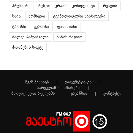
პრემიერი
რუსეთ -უკრაინის კონფლიქტი
რუსეთი
საია
სომხეთი
ტექნოლოგიური სიახლეები
ტრამპი
უკრაინა
ფაშინიანი
შალვა პაპუაშვილი
ხაზის რადიო
ჰორმუზის სრუტე
ჩვენ შესახებ
დოკუმენტაცია
სარეკლამო სამსახური
პოლიტიკური რეკლამა
ვაკანსია
კონტაქტი