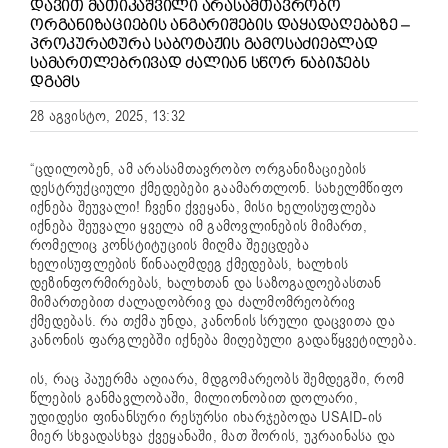
ᲓᲐᲕᲘᲗ ᲛᲐᲗᲘᲙᲐᲨᲕᲘᲚᲘ ᲐᲠᲐᲡᲐᲛᲗᲐᲕᲠᲝᲑᲝ
ᲝᲠᲒᲐᲜᲘᲖᲐᲪᲘᲔᲑᲘᲡ ᲐᲜᲒᲐᲠᲘᲨᲔᲑᲘᲡ ᲓᲐᲧᲐᲓᲐᲦᲔᲑᲐᲖᲔ –
ᲞᲠᲝᲙᲣᲠᲐᲢᲣᲠᲐ ᲡᲐᲑᲝᲢᲐᲟᲘᲡ ᲒᲐᲛᲝᲡᲐᲫᲘᲔᲑᲚᲐᲓ
ᲡᲐᲛᲐᲠᲗᲚᲔᲑᲠᲘᲕᲐᲓ ᲫᲐᲚᲘᲐᲜ ᲡᲬᲝᲠ ᲜᲐᲑᲘᲯᲔᲑᲡ
ᲓᲒᲐᲛᲡ
28 აგვისტო, 2025, 13:32
“ცდილობენ, ამ არასამთავრობო ორგანიზაციების
დესტრუქციული ქმედებები გაამართლონ. სახელმწიფო
იქნება შეუვალი! ჩვენი ქვეყანა, მისი ხელისუფლება
იქნება შეუვალი ყველა იმ გამოვლინების მიმართ,
რომელიც კონსტიტუციის მიღმა შეეცდება
ხელისუფლების წინააღმდეგ ქმედებას, ხალხის
დეზინფორმირებას, ხალხთან და საზოგადოებასთან
მიმართებით ძალადობრივ და ძალმომრეობრივ
ქმედებას. რა თქმა უნდა, კანონის სრული დაცვითა და
კანონის ფარგლებში იქნება მიღებული გადაწყვეტილება.
ის, რაც პაუერმა აღიარა, მდგომარეობს შემდეგში, რომ
წლების განმავლობაში, მილიონობით დოლარი,
უდიდესი ფინანსური რესურსი იხარჯებოდა USAID-ის
მიერ სხვადასხვა ქვეყანაში, მათ შორის, უკრაინასა და