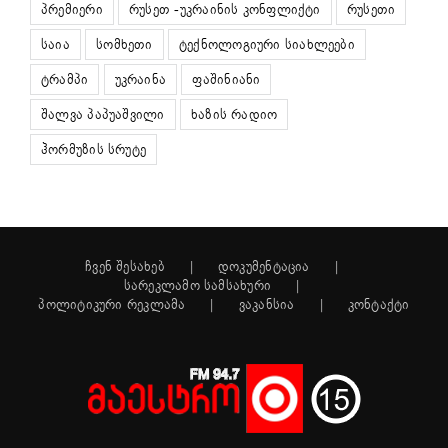
პრემიერი
რუსეთ -უკრაინის კონფლიქტი
რუსეთი
საია
სომხეთი
ტექნოლოგიური სიახლეები
ტრამპი
უკრაინა
ფაშინიანი
შალვა პაპუაშვილი
ხაზის რადიო
ჰორმუზის სრუტე
ჩვენ შესახებ
დოკუმენტაცია
სარეკლამო სამსახური
პოლიტიკური რეკლამა
ვაკანსია
კონტაქტი