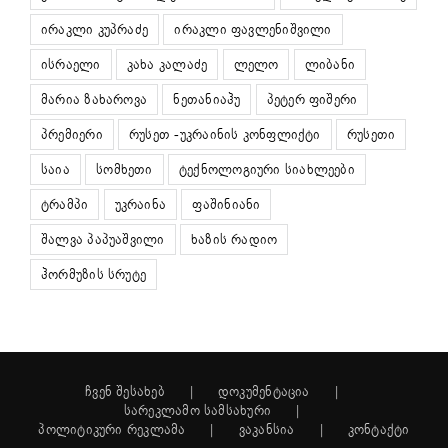
ირაკლი კუპრაძე
ირაკლი ფავლენიშვილი
ისრაელი
კახა კალაძე
ლელო
ლიბანი
მარია ზახაროვა
ნეთანიაჰუ
პეტერ ფიშერი
პრემიერი
რუსეთ -უკრაინის კონფლიქტი
რუსეთი
საია
სომხეთი
ტექნოლოგიური სიახლეები
ტრამპი
უკრაინა
ფაშინიანი
შალვა პაპუაშვილი
ხაზის რადიო
ჰორმუზის სრუტე
ჩვენ შესახებ
დოკუმენტაცია
სარეკლამო სამსახური
პოლიტიკური რეკლამა
ვაკანსია
კონტაქტი