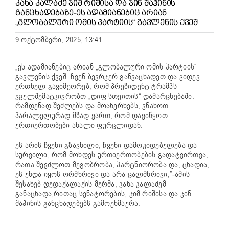
ᲙᲐᲮᲐ ᲙᲐᲚᲐᲫᲔ ᲯᲘᲛ ᲠᲘᲨᲘᲡᲐ ᲓᲐ ᲯᲘᲜ ᲨᲐᲰᲘᲜᲘᲡ
ᲒᲐᲜᲪᲮᲐᲓᲔᲑᲐᲖᲔ-ᲔᲡ ᲐᲓᲐᲛᲘᲐᲜᲔᲑᲘᲪ ᲐᲠᲘᲐᲜ
„ᲒᲚᲝᲑᲐᲚᲣᲠᲘ ᲝᲛᲘᲡ ᲞᲐᲠᲢᲘᲘᲡ“ ᲒᲐᲕᲚᲔᲜᲘᲡ ᲥᲕᲔᲨ
9 ოქტომბერი, 2025, 13:41
„ეს ადამიანებიც არიან „გლობალური ომის პარტიის“
გავლენის ქვეშ. ჩვენ ბევრჯერ განვაცხადეთ და კიდევ
ერთხელ გავიმეორებ, რომ პრეზიდენტ ტრამპს
ვგულშემატკივრობთ „დიფ სთეითის“ დამარცხებაში.
რამდენად შეძლებს და მოახერხებს, ვნახოთ.
პარალელურად მზად ვართ, რომ დავიწყოთ
ურთიერთობები ახალი ფურცლიდან.
ეს არის ჩვენი გზავნილი, ჩვენი დამოკიდებულება და
სურვილი, რომ მოხდეს ურთიერთობების გადატვირთვა,
რათა შევძლოთ მეგობრობა, პარტნიორობა და, ცხადია,
ეს უნდა იყოს ორმხრივი და არა ცალმხრივი,”-ამის
შესახებ დედაქალაქის მერმა, კახა კალაძემ
განაცხადა,რითაც სენატორების, ჯიმ რიშისა და ჯინ
შაჰინის განცხადებებს გამოეხმაურა.