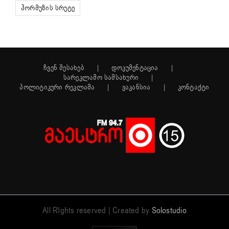
ჰორმუზის სრუტე
ჩვენ შესახებ
დოკუმენტაცია
სარეკლამო სამსახური
პოლიტიკური რეკლამა
ვაკანსია
კონტაქტი
All RIghts reserved | Created by
Solostudio