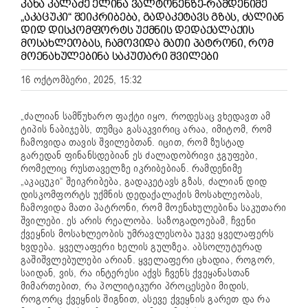
ᲙᲐᲮᲐ ᲙᲐᲚᲐᲫᲔ ᲔᲚᲘᲜᲐ ᲕᲐᲚᲢᲝᲜᲔᲜᲖᲔ-ᲠᲐᲛᲓᲔᲜᲘᲛᲔ
„ᲐᲙᲐᲪᲣᲙᲘ“ ᲨᲔᲘᲙᲠᲘᲑᲔᲑᲐ, ᲒᲐᲓᲐᲙᲔᲢᲐᲕᲡ ᲒᲖᲐᲡ, ᲫᲐᲚᲘᲐᲜ
ᲓᲘᲓ ᲓᲘᲡᲙᲝᲛᲤᲝᲠᲢᲡ ᲣᲥᲛᲜᲘᲡ ᲓᲔᲓᲐᲥᲐᲚᲐᲥᲘᲡ
ᲛᲝᲡᲐᲮᲚᲔᲝᲑᲐᲡ, ᲩᲐᲛᲝᲕᲘᲓᲐ ᲛᲐᲗᲘ ᲞᲐᲢᲠᲝᲜᲘ, ᲠᲝᲛ
ᲛᲝᲔᲜᲐᲮᲣᲚᲔᲑᲘᲜᲐ ᲡᲐᲙᲣᲗᲐᲠᲘ ᲨᲕᲘᲚᲔᲑᲘ
16 ოქტომბერი, 2025, 15:32
„ძალიან სამწუხარო ფაქტი იყო, როდესაც ვხედავთ ამ
ტიპის ნაბიჯებს, თუმცა გასაკვირიც არაა, იმიტომ, რომ
ჩამოვიდა თავის შვილებთან. იცით, რომ ზუსტად
გარედან ფინანსდებიან ეს ძალადობრივი ჯგუფები,
რომელიც რუსთაველზე იკრიბებიან. რამდენიმე
„აკაცუკი“ შეიკრიბება, გადაკეტავს გზას, ძალიან დიდ
დისკომფორტს უქმნის დედაქალაქის მოსახლეობას,
ჩამოვიდა მათი პატრონი, რომ მოენახულებინა საკუთარი
შვილები. ეს არის რეალობა. საზოგადოებამ, ჩვენი
ქვეყნის მოსახლეობის უმრავლესობა უკვე ყველაფერს
ხვდება. ყველაფერი ხელის გულზეა. აბსოლუტურად
გაშიშვლებულები არიან. ყველაფერი ცხადია, როგორ,
საიდან, ვის, რა ინტერესი აქვს ჩვენს ქვეყანასთან
მიმართებით, რა პოლიტიკური პროცესები მიდის,
როგორც ქვეყნის შიგნით, ასევე ქვეყნის გარეთ და რა