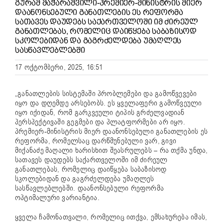
ᲒᲣᲠᲐᲛ ᲛᲐᲭᲐᲠᲐᲨᲕᲘᲚᲘ-ᲞᲠᲔᲛᲘᲔᲠ-ᲛᲘᲜᲘᲡᲢᲠᲘᲡ ᲛᲘᲔᲠ
ᲓᲐᲐᲜᲝᲜᲡᲔᲑᲣᲚᲘ ᲒᲐᲜᲐᲗᲚᲔᲑᲘᲡ ᲔᲡ ᲠᲔᲤᲝᲠᲛᲐ
ᲡᲐᲗᲐᲕᲔᲡ ᲓᲐᲣᲓᲔᲑᲡ ᲡᲐᲥᲐᲠᲗᲕᲔᲚᲝᲨᲘ ᲘᲛ ᲫᲘᲠᲔᲣᲚ
ᲒᲐᲜᲐᲗᲚᲔᲑᲐᲡ, ᲠᲝᲛᲔᲚᲘᲪ ᲓᲐᲘᲬᲧᲔᲑᲐ ᲡᲐᲑᲐᲖᲘᲡᲝᲓ
ᲡᲙᲝᲚᲔᲑᲘᲓᲐᲜ ᲓᲐ ᲒᲐᲒᲠᲫᲔᲚᲓᲔᲑᲐ ᲣᲛᲐᲦᲚᲔᲡ
ᲡᲐᲡᲬᲐᲕᲚᲔᲑᲚᲔᲑᲨᲘ
17 ოქტომბერი, 2025, 16:51
„განათლების სისტემაში პრობლემები და გამოწვევები
იყო და დღემდე არსებობს. ეს ყველაფერი გამოწვეული
იყო იქიდან, რომ გარკვეული ტიპის გრძელვადიან
პერსპექტივაში გეგმები და პლატფორმები არ იყო.
პრემიერ-მინისტრის მიერ დაანონსებული განათლების ეს
რეფორმა, რომელსაც დარწმუნებული ვარ, გივი
მიქანაძე მაღალი ხარისხით შეასრულებს – რა თქმა უნდა,
სათავეს დაუდებს საქართველოში იმ ძირეულ
განათლებას, რომელიც დაიწყება საბაზისოდ
სკოლებიდან და გაგრძელდება უმაღლეს
სასწავლებლებში. დაანონსებული რეფორმა
ოპტიმალური ვარიანტია.
ყველა ჩამონათვალი, რომელიც ითქვა, ემსახურება იმას,