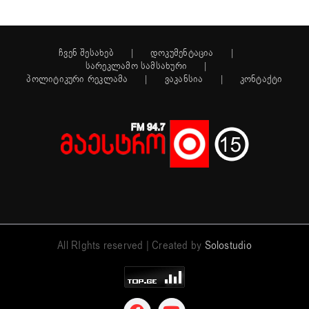
ჩვენ შესახებ
დოკუმენტაცია
სარეკლამო სამსახური
პოლიტიკური რეკლამა
ვაკანსია
კონტაქტი
All RIghts reserved | Created by
Solostudio