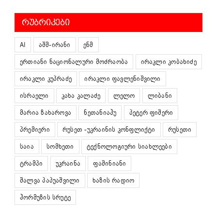
ᲠᲣᲑᲠᲘᲙᲔᲑᲘ
AI
აშშ-ირანი
ენმ
ერთიანი ნაციონალური მოძრაობა
ირაკლი კობახიძე
ირაკლი კუპრაძე
ირაკლი ფავლენიშვილი
ისრაელი
კახა კალაძე
ლელო
ლიბანი
მარია ზახაროვა
ნეთანიაჰუ
პეტერ ფიშერი
პრემიერი
რუსეთ -უკრაინის კონფლიქტი
რუსეთი
საია
სომხეთი
ტექნოლოგიური სიახლეები
ტრამპი
უკრაინა
ფაშინიანი
შალვა პაპუაშვილი
ხაზის რადიო
ჰორმუზის სრუტე