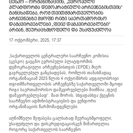
ᲪᲔᲡᲙᲝ – ᲝᲠᲒᲐᲜᲘᲖᲐᲪᲘᲘᲡ, „ᲔᲕᲠᲝᲞᲣᲚᲘ
ᲞᲚᲐᲢᲤᲝᲠᲛᲐ ᲓᲔᲛᲝᲙᲠᲐᲢᲘᲣᲚᲘ ᲐᲠᲩᲔᲕᲜᲔᲑᲘᲡᲗᲕᲘᲡ“
ᲒᲐᲜᲪᲮᲐᲓᲔᲑᲐ, ᲠᲝᲛ ᲗᲕᲘᲗᲛᲛᲐᲠᲗᲕᲔᲚᲝᲑᲘᲡ
ᲐᲠᲩᲔᲕᲜᲔᲑᲖᲔ ᲛᲧᲝᲤᲘ ᲠᲘᲒᲘ ᲡᲐᲔᲠᲗᲐᲨᲝᲠᲘᲡᲝ
ᲓᲐᲛᲙᲕᲘᲠᲕᲔᲑᲚᲔᲑᲘ „ᲤᲔᲘᲥ ᲓᲐᲛᲙᲕᲘᲠᲕᲔᲑᲚᲔᲑᲘ“
ᲐᲠᲘᲐᲜ, ᲨᲔᲣᲠᲐᲪᲮᲛᲧᲝᲤᲔᲚᲘ ᲓᲐ ᲣᲡᲐᲤᲣᲫᲕᲚᲝᲐ
17 ოქტომბერი, 2025, 17:37
„საქართველოს ცენტრალური საარჩევნო კომისია
(ცესკო) გაეცნო ევროპული პლატფორმის
დემოკრატიული არჩევნებისთვის (EPDE) მიერ
გავრცელებულ განცხადებას, რომლის თანახმადაც
ორგანიზაციამ 2025 წლის 4 ოქტომბრის ადგილობრივი
თვითმმართველობის არჩევნებზე საქართველოში მყოფი
რიგი საერთაშორისო დამკვირვებლები მიიჩნია „ფეიქ
დამკვირვებლებად“. მათ შორის, სხვადასხვა ქვეყნის
საარჩევნო ადმინისტრაციების და ვენდორი
ორგანიზაციის წარმომადგენლები.
აღნიშნული შეფასება ცალსახად შეურაცხმყოფელი,
უსაფუძვლო და დისკრედიტაციისკენ მიმართულია
როგორც საქართველოს საარჩევნო