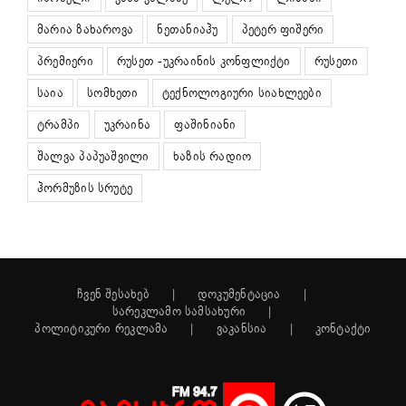
მარია ზახაროვა
ნეთანიაჰუ
პეტერ ფიშერი
პრემიერი
რუსეთ -უკრაინის კონფლიქტი
რუსეთი
საია
სომხეთი
ტექნოლოგიური სიახლეები
ტრამპი
უკრაინა
ფაშინიანი
შალვა პაპუაშვილი
ხაზის რადიო
ჰორმუზის სრუტე
ჩვენ შესახებ
დოკუმენტაცია
სარეკლამო სამსახური
პოლიტიკური რეკლამა
ვაკანსია
კონტაქტი