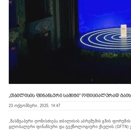
„ᲗᲑᲘᲚᲘᲡᲘᲡ ᲤᲘᲜᲐᲜᲡᲣᲠᲘ ᲡᲐᲛᲘᲢᲘ” ᲝᲤᲘᲪᲘᲐᲚᲣᲠᲐᲓ ᲒᲐᲘᲮ
23 ოქტომბერი, 2025, 14:47
„მასშტაბური ღონისძიება თბილისის აბრეშუმის გზის ფორუმის
გლობალური ფინანსური და ტექნოლოგიური ქსელის (GFTN) 