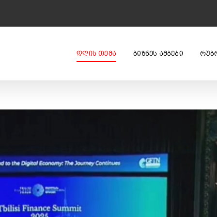
ᲓᲦᲘᲡ ᲗᲔᲛᲐ
ᲑᲘᲖᲜᲔᲡ ᲐᲛᲑᲔᲑᲘ
ᲠᲣᲑ