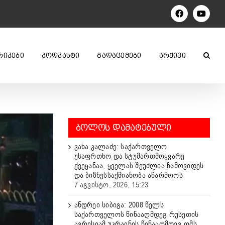
Facebook
YouTu
ᲠᲘᲙᲔᲑᲘ
ᲞᲝᲓᲙᲐᲡᲢᲘ
ᲒᲐᲓᲐᲪᲔᲛᲔᲑᲘ
ᲐᲠᲥᲘᲕᲘ
ᲑᲝᲚᲝᲡ ᲓᲐᲛᲐᲢᲔᲑᲣᲚᲘ
კახა კალაძე: საქართველო
უსაფრთხო და სტუმართმოყვარე
ქვეყანაა, ყველას შეუძლია ჩამოვიდეს
და ბიზნესსაქმიანობა აწარმოოს
7 აგვისტო, 2026, 15:23
ანდრეი სიბიგა: 2008 წელს
საქართველოს წინააღმდეგ რუსეთის
აგრესიამ უკრაინის წინააღმდეგ ომს