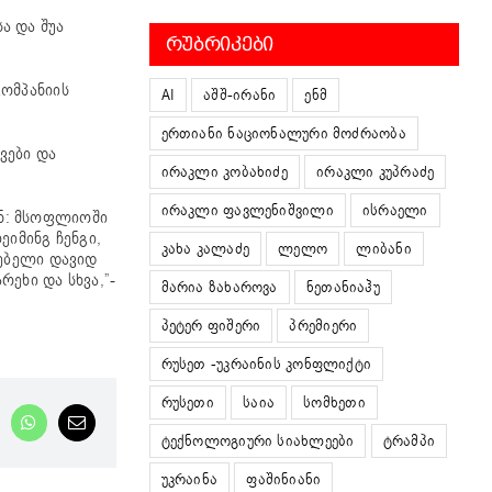
ა და შუა
ᲠᲣᲑᲠᲘᲙᲔᲑᲘ
კომპანიის
AI
აშშ-ირანი
ენმ
ერთიანი ნაციონალური მოძრაობა
ვები და
ირაკლი კობახიძე
ირაკლი კუპრაძე
ირაკლი ფავლენიშვილი
ისრაელი
ან: მსოფლიოში
ეიმინგ ჩენგი,
კახა კალაძე
ლელო
ლიბანი
ძნებელი დავიდ
რეხი და სხვა,”-
მარია ზახაროვა
ნეთანიაჰუ
პეტერ ფიშერი
პრემიერი
რუსეთ -უკრაინის კონფლიქტი
რუსეთი
საია
სომხეთი
nkedIn
WhatsApp
Email
ტექნოლოგიური სიახლეები
ტრამპი
უკრაინა
ფაშინიანი