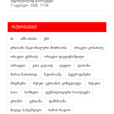
აუცილებლად გაირკვევა
7 აგვისტო, 2026, 17:06
ᲠᲣᲑᲠᲘᲙᲔᲑᲘ
AI
აშშ-ირანი
ენმ
ერთიანი ნაციონალური მოძრაობა
ირაკლი კობახიძე
ირაკლი კუპრაძე
ირაკლი ფავლენიშვილი
ისრაელი
კახა კალაძე
ლელო
ლიბანი
მარია ზახაროვა
ნეთანიაჰუ
პეტერ ფიშერი
პრემიერი
რუსეთ -უკრაინის კონფლიქტი
რუსეთი
საია
სომხეთი
ტექნოლოგიური სიახლეები
ტრამპი
უკრაინა
ფაშინიანი
შალვა პაპუაშვილი
ხაზის რადიო