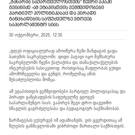
„ᲒᲐᲮᲐᲠᲘᲐ ᲡᲐᲥᲐᲠᲗᲕᲔᲚᲝᲡᲗᲕᲘᲡ“ ᲬᲔᲕᲠᲘ ᲐᲙᲐᲙᲘ
ᲒᲕᲘᲐᲜᲘᲫᲔ -ᲐᲛ ᲔᲢᲐᲞᲘᲡᲗᲕᲘᲡ ᲕᲔᲛᲨᲕᲘᲓᲝᲑᲔᲑᲘ
ᲞᲐᲠᲢᲘᲣᲚ ᲞᲝᲚᲘᲢᲘᲙᲐᲡᲐᲪ ᲓᲐ ᲞᲘᲠᲐᲓᲘ
ᲒᲐᲜᲪᲮᲐᲓᲔᲑᲘᲡ ᲡᲐᲤᲣᲫᲕᲔᲚᲖᲔ ᲕᲢᲝᲕᲔᲑ
ᲡᲐᲞᲐᲠᲚᲐᲛᲔᲜᲢᲝ ᲡᲘᲐᲡ
30 ოქტომბერი, 2025, 12:30
„დღეს ოფიციალურად ამოიწურა ჩემი მანდატის ვადა
ბათუმის საკრებულოში. დიდი პატივი იყო მემსახურა
საკრებულოში ჩვენი ქალაქისა და თანაქალაქელების
ინტერესების სასიკეთოდ, რისთვისაც მადლობას ვუხდი
ამომრჩეველსა და გუნდს, რომელმაც ამის
შესაძლებლობა მომცა.
ამ ეტაპისთვის ვემშვიდობები პარტიულ პოლიტიკასაც და
პირადი განცხადების საფუძველზე ვტოვებ
საპარლამენტო სიას. ვაპირებ მეტი დრო დავუთმო
სწავლის გაგრძელებასა და პედაგოგიურ საქმიანობას.
წარმატებას ვუსურვებ იმ ადამიანებს, ვის გვერდითაც ამ
წლების განმავლობაში ვიბრძოდი მართალი საქმისთვის.