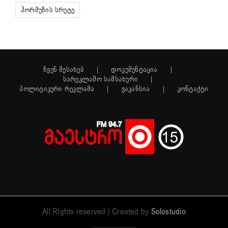
ჰორმუზის სრუტე
ჩვენ შესახებ
დოკუმენტაცია
სარეკლამო სამსახური
პოლიტიკური რეკლამა
ვაკანსია
კონტაქტი
All RIghts reserved | Created by
Solostudio