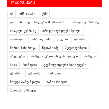
ᲠᲣᲑᲠᲘᲙᲔᲑᲘ
AI
აშშ-ირანი
ენმ
ერთიანი ნაციონალური მოძრაობა
ირაკლი კობახიძე
ირაკლი კუპრაძე
ირაკლი ფავლენიშვილი
ისრაელი
კახა კალაძე
ლელო
ლიბანი
მარია ზახაროვა
ნეთანიაჰუ
პეტერ ფიშერი
პრემიერი
რუსეთ -უკრაინის კონფლიქტი
რუსეთი
საია
სომხეთი
ტექნოლოგიური სიახლეები
ტრამპი
უკრაინა
ფაშინიანი
შალვა პაპუაშვილი
ხაზის რადიო
ჰორმუზის სრუტე