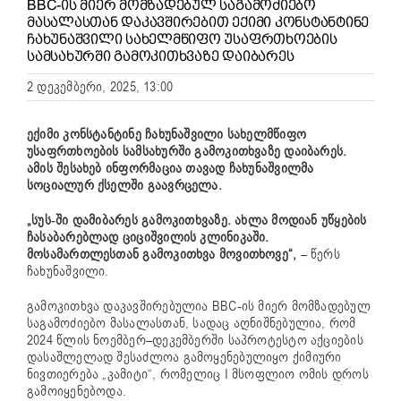
BBC-ᲘᲡ ᲛᲘᲔᲠ ᲛᲝᲛᲖᲐᲓᲔᲑᲣᲚ ᲡᲐᲒᲐᲛᲝᲫᲘᲔᲑᲝ
ᲛᲐᲡᲐᲚᲐᲡᲗᲐᲜ ᲓᲐᲙᲐᲕᲨᲘᲠᲔᲑᲘᲗ ᲔᲥᲘᲛᲘ ᲙᲝᲜᲡᲢᲐᲜᲢᲘᲜᲔ
ᲩᲐᲮᲣᲜᲐᲨᲕᲘᲚᲘ ᲡᲐᲮᲔᲚᲛᲬᲘᲤᲝ ᲣᲡᲐᲤᲠᲗᲮᲝᲔᲑᲘᲡ
ᲡᲐᲛᲡᲐᲮᲣᲠᲨᲘ ᲒᲐᲛᲝᲙᲘᲗᲮᲕᲐᲖᲔ ᲓᲐᲘᲑᲐᲠᲔᲡ
2 დეკემბერი, 2025, 13:00
ექიმი კონსტანტინე ჩახუნაშვილი სახელმწიფო
უსაფრთხოების სამსახურში გამოკითხვაზე დაიბარეს.
ამის შესახებ ინფორმაცია თავად ჩახუნაშვილმა
სოციალურ ქსელში გაავრცელა.
„სუს-ში დამიბარეს გამოკითხვაზე. ახლა მოდიან უწყების
ჩასაბარებლად ციციშვილის კლინიკაში.
მოსამართლესთან გამოკითხვა მოვითხოვე“,
– წერს
ჩახუნაშვილი.
გამოკითხვა დაკავშირებულია BBC-ის მიერ მომზადებულ
საგამოძიებო მასალასთან, სადაც აღნიშნებულია, რომ
2024 წლის ნოემბერ–დეკემბერში საპროტესტო აქციების
დასაშლელად შესაძლოა გამოყენებულიყო ქიმიური
ნივთიერება „კამიტი“, რომელიც I მსოფლიო ომის დროს
გამოიყენებოდა.