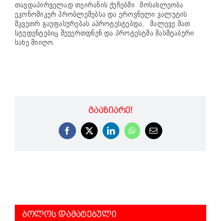
თავდაპირველად თეირანის ქუჩებში
მოსახლეობა
ეკონომიკურ პრობლემებსა და ეროვნული ვალუტის
მკვეთრ გაუფასურებას აპროტესტებდა,
მალევე მათ
სტუდენტებიც შეუერთდნენ და პროტესტმა მასშტაბური
სახე მიიღო.
ᲒᲐᲐᲖᲘᲐᲠᲔ!
Facebook
X
LinkedIn
WhatsApp
Email
ᲑᲝᲚᲝᲡ ᲓᲐᲛᲐᲢᲔᲑᲣᲚᲘ