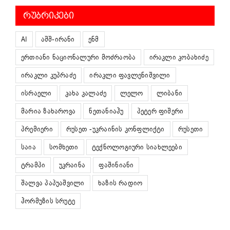
ᲠᲣᲑᲠᲘᲙᲔᲑᲘ
AI
აშშ-ირანი
ენმ
ერთიანი ნაციონალური მოძრაობა
ირაკლი კობახიძე
ირაკლი კუპრაძე
ირაკლი ფავლენიშვილი
ისრაელი
კახა კალაძე
ლელო
ლიბანი
მარია ზახაროვა
ნეთანიაჰუ
პეტერ ფიშერი
პრემიერი
რუსეთ -უკრაინის კონფლიქტი
რუსეთი
საია
სომხეთი
ტექნოლოგიური სიახლეები
ტრამპი
უკრაინა
ფაშინიანი
შალვა პაპუაშვილი
ხაზის რადიო
ჰორმუზის სრუტე