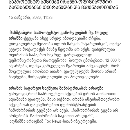
ᲡᲐᲞᲠᲝᲢᲔᲡᲢᲝ ᲐᲥᲪᲘᲔᲑᲘ ᲘᲠᲐᲜᲨᲘ-ᲝᲤᲘᲪᲘᲐᲚᲣᲠᲘ
ᲒᲐᲜᲪᲮᲐᲓᲔᲑᲔᲑᲘ ᲗᲔᲘᲠᲐᲜᲘᲓᲐᲜ ᲓᲐ ᲕᲐᲨᲘᲜᲒᲢᲝᲜᲘᲓᲐᲜ
15 იანვარი, 2026, 11:23
მასშტაბური საპროტესტო გამოსვლების მე-19 დღე
ირანში-
ქვეყანა ისევ სრულ იზოლაციაში რჩება,
ლოკალურად მუშაობს ილონ მასკის “სტარლინკი”, თუმცა
ყველა მოქალაქეს მასზე წვდომა არ აქვს.
დახურულია
თეირანის საჰაერო სივრცე. გარდაცვლილ
დემონსტრანტთა რაოდენობა, ბოლო ცნობებით, 12 000-ს
აჭარბებს, თუმცა გარკვეული წყაროები ამტკიცებენ, რომ
მოკლულია ათობით ათასი. დაღუპულებს შორის არიან
ბავშვები, მოხუცები,ქალები და პოლიციელები.
ირანის საგარეო საქმეთა მინისტრი,აბას არაღჩი
უარყოფს,რომ საპროტესტო აქციების დროს ათასობით
ადამიანი დაიღუპა. მისი თქმით, ირანს ანტისამთავრობო
აქციებთან დაკავშირებით დემონსტრანტების
ჩამოხრჩობის გეგმები არ აქვს. „ჩამოხრჩობის გეგმა არ
არსებობს. ჩამოხრჩობის საკითხი არ დგას“, –
აღნიშნა
არაღჩიმ
Fox
News-სთან
ინტერვიუში.