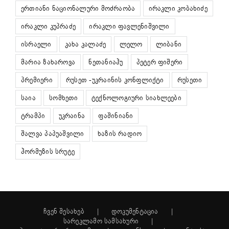
ერთიანი ნაციონალური მოძრაობა
ირაკლი კობახიძე
ირაკლი კუპრაძე
ირაკლი ფავლენიშვილი
ისრაელი
კახა კალაძე
ლელო
ლიბანი
მარია ზახაროვა
ნეთანიაჰუ
პეტერ ფიშერი
პრემიერი
რუსეთ -უკრაინის კონფლიქტი
რუსეთი
საია
სომხეთი
ტექნოლოგიური სიახლეები
ტრამპი
უკრაინა
ფაშინიანი
შალვა პაპუაშვილი
ხაზის რადიო
ჰორმუზის სრუტე
ჩვენ შესახებ
დოკუმენტაცია
სარეკლამო სამსახური