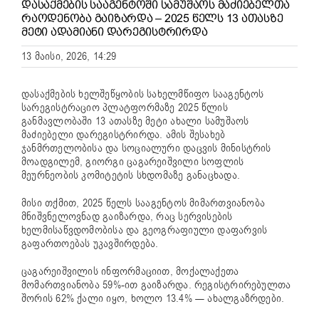
ᲓᲐᲡᲐᲥᲛᲔᲑᲘᲡ ᲡᲐᲐᲒᲔᲜᲢᲝᲨᲘ ᲡᲐᲛᲣᲨᲐᲝᲡ ᲛᲐᲫᲘᲔᲑᲔᲚᲗᲐ
ᲠᲐᲝᲓᲔᲜᲝᲑᲐ ᲒᲐᲘᲖᲐᲠᲓᲐ – 2025 ᲬᲔᲚᲡ 13 ᲐᲗᲐᲡᲖᲔ
ᲛᲔᲢᲘ ᲐᲓᲐᲛᲘᲐᲜᲘ ᲓᲐᲠᲔᲒᲘᲡᲢᲠᲘᲠᲓᲐ
13 მაისი, 2026, 14:29
დასაქმების ხელშეწყობის სახელმწიფო სააგენტოს
სარეგისტრაციო პლატფორმაზე 2025 წლის
განმავლობაში 13 ათასზე მეტი ახალი სამუშაოს
მაძიებელი დარეგისტრირდა. ამის შესახებ
ჯანმრთელობისა და სოციალური დაცვის მინისტრის
მოადგილემ,
გიორგი ცაგარეიშვილი
სოფლის
მეურნეობის კომიტეტის სხდომაზე განაცხადა.
მისი თქმით, 2025 წელს სააგენტოს მიმართვიანობა
მნიშვნელოვნად გაიზარდა, რაც სერვისების
ხელმისაწვდომობისა და გეოგრაფიული დაფარვის
გაფართოებას უკავშირდება.
ცაგარეიშვილის ინფორმაციით, მოქალაქეთა
მომართვიანობა 59%-ით გაიზარდა. რეგისტრირებულთა
შორის 62% ქალი იყო, ხოლო 13.4% — ახალგაზრდები.