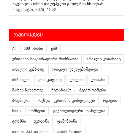
აგვისტოს ომში დაღუპული გმირების ხსოვნას
8 აგვისტო, 2026, 11:52
ᲠᲣᲑᲠᲘᲙᲔᲑᲘ
AI
აშშ-ირანი
ენმ
ერთიანი ნაციონალური მოძრაობა
ირაკლი კობახიძე
ირაკლი კუპრაძე
ირაკლი ფავლენიშვილი
ისრაელი
კახა კალაძე
ლელო
ლიბანი
მარია ზახაროვა
ნეთანიაჰუ
პეტერ ფიშერი
პრემიერი
რუსეთ -უკრაინის კონფლიქტი
რუსეთი
საია
სომხეთი
ტექნოლოგიური სიახლეები
ტრამპი
უკრაინა
ფაშინიანი
შალვა პაპუაშვილი
ხაზის რადიო