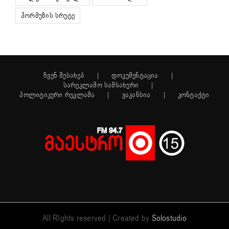
ჰორმუზის სრუტე
ჩვენ შესახებ
დოკუმენტაცია
სარეკლამო სამსახური
პოლიტიკური რეკლამა
ვაკანსია
კონტაქტი
All RIghts reserved | Created by
Solostudio