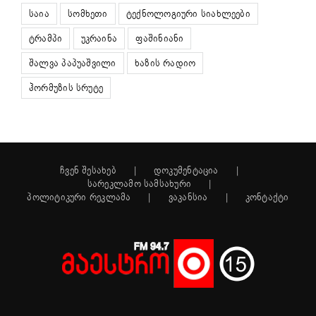
საია
სომხეთი
ტექნოლოგიური სიახლეები
ტრამპი
უკრაინა
ფაშინიანი
შალვა პაპუაშვილი
ხაზის რადიო
ჰორმუზის სრუტე
ჩვენ შესახებ
დოკუმენტაცია
სარეკლამო სამსახური
პოლიტიკური რეკლამა
ვაკანსია
კონტაქტი