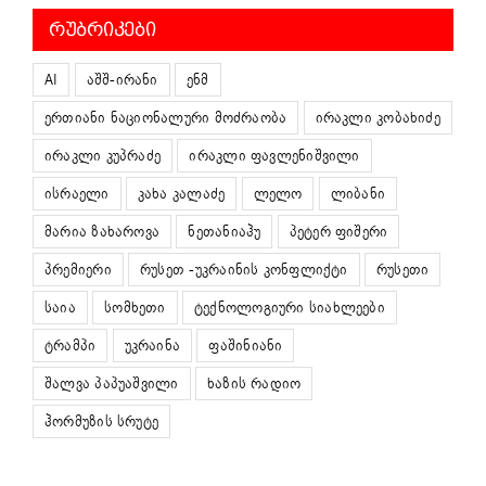
ᲠᲣᲑᲠᲘᲙᲔᲑᲘ
AI
აშშ-ირანი
ენმ
ერთიანი ნაციონალური მოძრაობა
ირაკლი კობახიძე
ირაკლი კუპრაძე
ირაკლი ფავლენიშვილი
ისრაელი
კახა კალაძე
ლელო
ლიბანი
მარია ზახაროვა
ნეთანიაჰუ
პეტერ ფიშერი
პრემიერი
რუსეთ -უკრაინის კონფლიქტი
რუსეთი
საია
სომხეთი
ტექნოლოგიური სიახლეები
ტრამპი
უკრაინა
ფაშინიანი
შალვა პაპუაშვილი
ხაზის რადიო
ჰორმუზის სრუტე