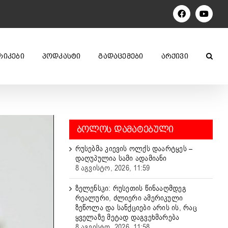
Facebook
YouTu
ᲠᲘᲙᲔᲑᲘ
ᲞᲝᲓᲙᲐᲡᲢᲘ
ᲒᲐᲓᲐᲪᲔᲛᲔᲑᲘ
ᲐᲠᲥᲘᲕᲘ
ᲑᲝᲚᲝᲡ ᲓᲐᲛᲐᲢᲔᲑᲣᲚᲘ
რუსებმა კიევის ოლქს დაარტყეს –
დაღუპულია სამი ადამიანი
8 აგვისტო, 2026, 11:59
ზელენსკი: რუსეთის წინააღმდეგ
რეალური, ძლიერი ამერიკული
ზეწოლა და სანქციები არის ის, რაც
ყველაზე მეტად დაგვეხმარება
8 აგვისტო, 2026, 11:58