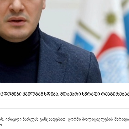
ᲐᲪᲓᲝᲛᲔᲑᲘ ᲧᲕᲔᲚᲒᲐᲜ ᲮᲓᲔᲑᲐ, ᲛᲗᲐᲕᲐᲠᲘ ᲡᲬᲠᲐᲤᲘ ᲠᲔᲐᲒᲘᲠᲔᲑᲐᲐ
ს, ირაკლი ზარქუას განცხადებით, გორში პოლიციელების მხრიდა
ო.