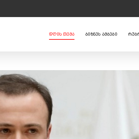
ᲓᲦᲘᲡ ᲗᲔᲛᲐ
ᲑᲘᲖᲜᲔᲡ ᲐᲛᲑᲔᲑᲘ
ᲠᲣᲑ