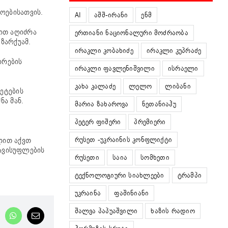
ოებისათვის.
AI
აშშ-ირანი
ენმ
ბით აღიძრა
ერთიანი ნაციონალური მოძრაობა
ზარქუამ.
ირაკლი კობახიძე
ირაკლი კუპრაძე
ირების
ირაკლი ფავლენიშვილი
ისრაელი
კახა კალაძე
ლელო
ლიბანი
ეტების
ნა მან.
მარია ზახაროვა
ნეთანიაჰუ
პეტერ ფიშერი
პრემიერი
რუსეთ -უკრაინის კონფლიქტი
ლით აქვთ
ავისუფლების
რუსეთი
საია
სომხეთი
ტექნოლოგიური სიახლეები
ტრამპი
უკრაინა
ფაშინიანი
შალვა პაპუაშვილი
ხაზის რადიო
nkedIn
WhatsApp
Email