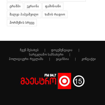
ტრამპი
უკრაინა
ფაშინიანი
შალვა პაპუაშვილი
ხაზის რადიო
ჰორმუზის სრუტე
ჩვენ შესახებ
დოკუმენტაცია
სარეკლამო სამსახური
პოლიტიკური რეკლამა
ვაკანსია
კონტაქტი