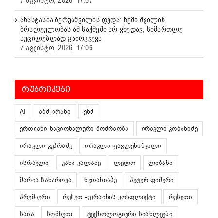
7 აგვისტო, 2026, 17:07
ანასტასია ბერუაშვილის დედა: ჩემი შვილის
ბრალეულობას ამ საქმეში არ ვხედავ, სიმართლე
აუცილებლად გაირკვევა
7 აგვისტო, 2026, 17:06
ᲠᲣᲑᲠᲘᲙᲔᲑᲘ
AI
აშშ-ირანი
ენმ
ერთიანი ნაციონალური მოძრაობა
ირაკლი კობახიძე
ირაკლი კუპრაძე
ირაკლი ფავლენიშვილი
ისრაელი
კახა კალაძე
ლელო
ლიბანი
მარია ზახაროვა
ნეთანიაჰუ
პეტერ ფიშერი
პრემიერი
რუსეთ -უკრაინის კონფლიქტი
რუსეთი
საია
სომხეთი
ტექნოლოგიური სიახლეები