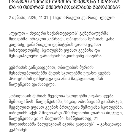
ᲘᲠᲐᲙᲚᲘ ᲙᲣᲞᲠᲐᲫᲔ: ᲠᲝᲒᲝᲠ ᲨᲔᲘᲫᲚᲔᲑᲐ 1 ᲚᲐᲠᲐᲓ
ᲓᲐ 10 ᲗᲔᲗᲠᲐᲓ ᲛᲨᲘᲔᲠᲘ ᲛᲝᲥᲐᲚᲐᲥᲘᲡ ᲒᲐᲛᲝᲙᲕᲔᲑᲐ?
2 ივნისი, 2026, 11:31
|
Tags:
ირაკლი კუპრაძე
,
ლელო
„ლელო – ძლიერი საქართველოს“ გენერალურმა
მდივანმა,
ირაკლი კუპრაძე
, თბილისის მერთან,
კახა
კალაძე
, გამართული დებატების დროს უფასო
სასადილოებზე, სკოლებში უფასო კვებისა და
მუნიციპალური ჯარიმების საკითხებზე ისაუბრა.
კუპრაძის განცხადებით, თბილისის მერიის
შესაძლებლობებში შედის სკოლებში უფასო კვების
პროგრამის დანერგვა და ამის მაგალითად მან
წალენჯიხა
დაასახელა.
„თბილისის მერიას შეუძლია სკოლებში უფასო კვება
შემოიტანოს. წალენჯიხაში, სადაც ოპოზიციამ გაიმარჯვა,
შევძელით უფასო კვების პროექტის შემოტანა სკოლებში.
თბილისს აქვს 2 მილიარდ 700 მილიონი ლარის ბიუჯეტი,
წალენჯიხას კი 21 მილიონი. სამწუხაროდ, 21-
მილიონიანმა წალენჯიხამ აჯობა კალაძეს“, – განაცხადა
კუპრაძემ.