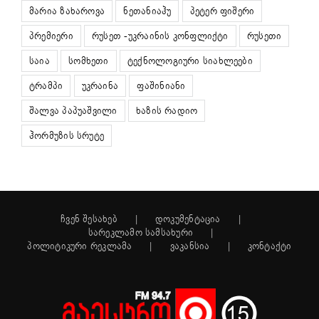
მარია ზახაროვა
ნეთანიაჰუ
პეტერ ფიშერი
პრემიერი
რუსეთ -უკრაინის კონფლიქტი
რუსეთი
საია
სომხეთი
ტექნოლოგიური სიახლეები
ტრამპი
უკრაინა
ფაშინიანი
შალვა პაპუაშვილი
ხაზის რადიო
ჰორმუზის სრუტე
ჩვენ შესახებ
დოკუმენტაცია
სარეკლამო სამსახური
პოლიტიკური რეკლამა
ვაკანსია
კონტაქტი