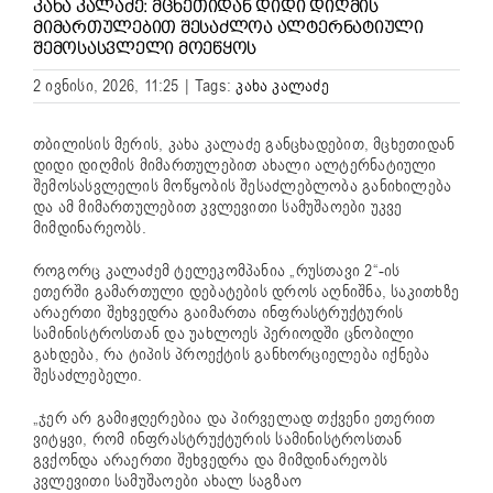
ᲙᲐᲮᲐ ᲙᲐᲚᲐᲫᲔ: ᲛᲪᲮᲔᲗᲘᲓᲐᲜ ᲓᲘᲓᲘ ᲓᲘᲦᲛᲘᲡ
ᲛᲘᲛᲐᲠᲗᲣᲚᲔᲑᲘᲗ ᲨᲔᲡᲐᲫᲚᲝᲐ ᲐᲚᲢᲔᲠᲜᲐᲢᲘᲣᲚᲘ
ᲨᲔᲛᲝᲡᲐᲡᲕᲚᲔᲚᲘ ᲛᲝᲔᲬᲧᲝᲡ
2 ივნისი, 2026, 11:25
|
Tags:
კახა კალაძე
თბილისის მერის,
კახა კალაძე
განცხადებით, მცხეთიდან
დიდი დიღმის მიმართულებით ახალი ალტერნატიული
შემოსასვლელის მოწყობის შესაძლებლობა განიხილება
და ამ მიმართულებით კვლევითი სამუშაოები უკვე
მიმდინარეობს.
როგორც კალაძემ ტელეკომპანია „რუსთავი 2“-ის
ეთერში გამართული დებატების დროს აღნიშნა, საკითხზე
არაერთი შეხვედრა გაიმართა ინფრასტრუქტურის
სამინისტროსთან და უახლოეს პერიოდში ცნობილი
გახდება, რა ტიპის პროექტის განხორციელება იქნება
შესაძლებელი.
„ჯერ არ გამიჟღერებია და პირველად თქვენი ეთერით
ვიტყვი, რომ ინფრასტრუქტურის სამინისტროსთან
გვქონდა არაერთი შეხვედრა და მიმდინარეობს
კვლევითი სამუშაოები ახალ საგზაო