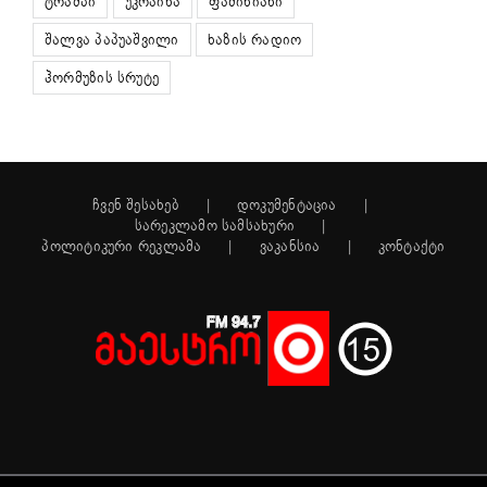
ტრამპი
უკრაინა
ფაშინიანი
შალვა პაპუაშვილი
ხაზის რადიო
ჰორმუზის სრუტე
ჩვენ შესახებ
დოკუმენტაცია
სარეკლამო სამსახური
პოლიტიკური რეკლამა
ვაკანსია
კონტაქტი