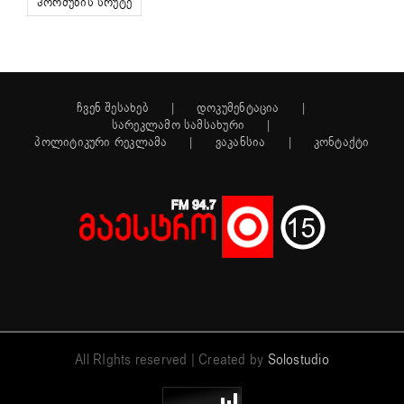
ჰორმუზის სრუტე
ჩვენ შესახებ
დოკუმენტაცია
სარეკლამო სამსახური
პოლიტიკური რეკლამა
ვაკანსია
კონტაქტი
All RIghts reserved | Created by
Solostudio