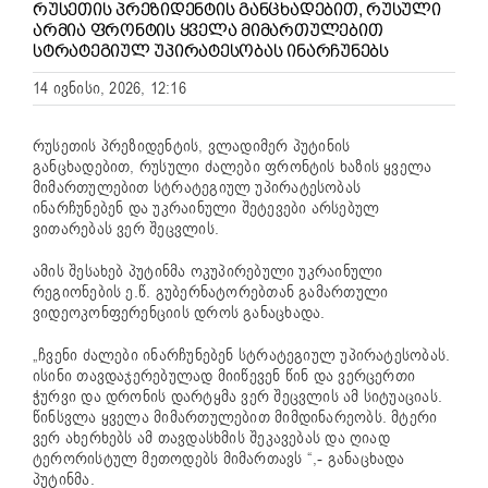
ᲠᲣᲡᲔᲗᲘᲡ ᲞᲠᲔᲖᲘᲓᲔᲜᲢᲘᲡ ᲒᲐᲜᲪᲮᲐᲓᲔᲑᲘᲗ, ᲠᲣᲡᲣᲚᲘ
ᲐᲠᲛᲘᲐ ᲤᲠᲝᲜᲢᲘᲡ ᲧᲕᲔᲚᲐ ᲛᲘᲛᲐᲠᲗᲣᲚᲔᲑᲘᲗ
ᲡᲢᲠᲐᲢᲔᲒᲘᲣᲚ ᲣᲞᲘᲠᲐᲢᲔᲡᲝᲑᲐᲡ ᲘᲜᲐᲠᲩᲣᲜᲔᲑᲡ
14 ივნისი, 2026, 12:16
რუსეთის პრეზიდენტის, ვლადიმერ პუტინის
განცხადებით, რუსული ძალები ფრონტის ხაზის ყველა
მიმართულებით სტრატეგიულ უპირატესობას
ინარჩუნებენ და უკრაინული შეტევები არსებულ
ვითარებას ვერ შეცვლის.
ამის შესახებ პუტინმა ოკუპირებული უკრაინული
რეგიონების ე.წ. გუბერნატორებთან გამართული
ვიდეოკონფერენციის დროს განაცხადა.
„ჩვენი ძალები ინარჩუნებენ სტრატეგიულ უპირატესობას.
ისინი თავდაჯერებულად მიიწევენ წინ და ვერცერთი
ჭურვი და დრონის დარტყმა ვერ შეცვლის ამ სიტუაციას.
წინსვლა ყველა მიმართულებით მიმდინარეობს. მტერი
ვერ ახერხებს ამ თავდასხმის შეკავებას და ღიად
ტერორისტულ მეთოდებს მიმართავს “,- განაცხადა
პუტინმა.