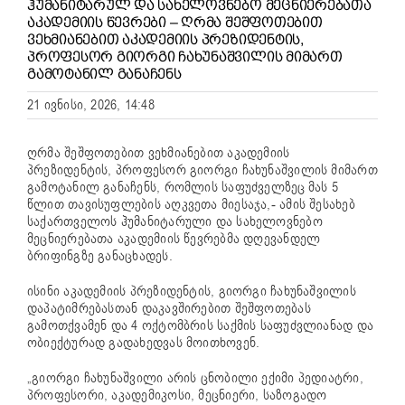
ᲰᲣᲛᲐᲜᲘᲢᲐᲠᲣᲚ ᲓᲐ ᲡᲐᲮᲔᲚᲝᲕᲜᲔᲑᲝ ᲛᲔᲪᲜᲘᲔᲠᲔᲑᲐᲗᲐ
ᲐᲙᲐᲓᲔᲛᲘᲘᲡ ᲬᲔᲕᲠᲔᲑᲘ – ᲦᲠᲛᲐ ᲨᲔᲨᲤᲝᲗᲔᲑᲘᲗ
ᲕᲔᲮᲛᲘᲐᲜᲔᲑᲘᲗ ᲐᲙᲐᲓᲔᲛᲘᲘᲡ ᲞᲠᲔᲖᲘᲓᲔᲜᲢᲘᲡ,
ᲞᲠᲝᲤᲔᲡᲝᲠ ᲒᲘᲝᲠᲒᲘ ᲩᲐᲮᲣᲜᲐᲨᲕᲘᲚᲘᲡ ᲛᲘᲛᲐᲠᲗ
ᲒᲐᲛᲝᲢᲐᲜᲘᲚ ᲒᲐᲜᲐᲩᲔᲜᲡ
21 ივნისი, 2026, 14:48
ღრმა შეშფოთებით ვეხმიანებით აკადემიის
პრეზიდენტის, პროფესორ გიორგი ჩახუნაშვილის მიმართ
გამოტანილ განაჩენს, რომლის საფუძველზეც მას 5
წლით თავისუფლების აღკვეთა მიესაჯა,- ამის შესახებ
საქართველოს ჰუმანიტარული და სახელოვნებო
მეცნიერებათა აკადემიის წევრებმა დღევანდელ
ბრიფინგზე განაცხადეს.
ისინი აკადემიის პრეზიდენტის, გიორგი ჩახუნაშვილის
დაპატიმრებასთან დაკავშირებით შეშფოთებას
გამოთქვამენ და 4 ოქტომბრის საქმის საფუძვლიანად და
ობიექტურად გადახედვას მოითხოვენ.
„გიორგი ჩახუნაშვილი არის ცნობილი ექიმი პედიატრი,
პროფესორი, აკადემიკოსი, მეცნიერი, საზოგადო