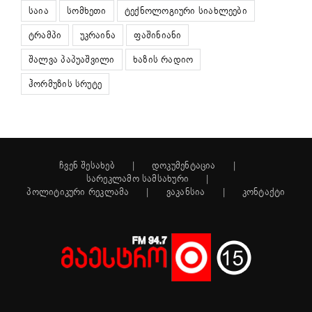
საია
სომხეთი
ტექნოლოგიური სიახლეები
ტრამპი
უკრაინა
ფაშინიანი
შალვა პაპუაშვილი
ხაზის რადიო
ჰორმუზის სრუტე
ჩვენ შესახებ
დოკუმენტაცია
სარეკლამო სამსახური
პოლიტიკური რეკლამა
ვაკანსია
კონტაქტი