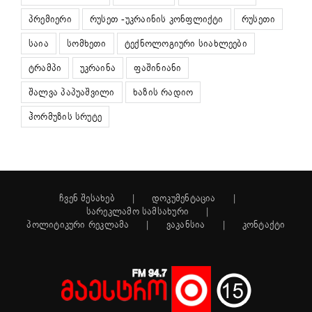
პრემიერი
რუსეთ -უკრაინის კონფლიქტი
რუსეთი
საია
სომხეთი
ტექნოლოგიური სიახლეები
ტრამპი
უკრაინა
ფაშინიანი
შალვა პაპუაშვილი
ხაზის რადიო
ჰორმუზის სრუტე
ჩვენ შესახებ
დოკუმენტაცია
სარეკლამო სამსახური
პოლიტიკური რეკლამა
ვაკანსია
კონტაქტი