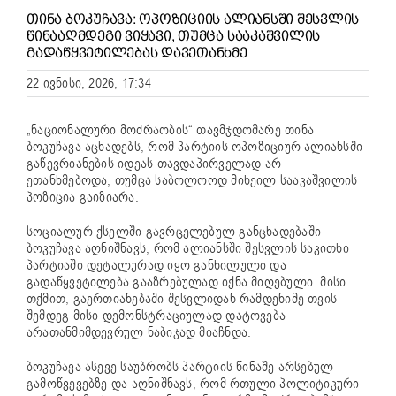
ᲗᲘᲜᲐ ᲑᲝᲙᲣᲩᲐᲕᲐ: ᲝᲞᲝᲖᲘᲪᲘᲘᲡ ᲐᲚᲘᲐᲜᲡᲨᲘ ᲨᲔᲡᲕᲚᲘᲡ
ᲬᲘᲜᲐᲐᲦᲛᲓᲔᲒᲘ ᲕᲘᲧᲐᲕᲘ, ᲗᲣᲛᲪᲐ ᲡᲐᲐᲙᲐᲨᲕᲘᲚᲘᲡ
ᲒᲐᲓᲐᲬᲧᲕᲔᲢᲘᲚᲔᲑᲐᲡ ᲓᲐᲕᲔᲗᲐᲜᲮᲛᲔ
22 ივნისი, 2026, 17:34
„ნაციონალური მოძრაობის“ თავმჯდომარე თინა
ბოკუჩავა აცხადებს, რომ პარტიის ოპოზიციურ ალიანსში
გაწევრიანების იდეას თავდაპირველად არ
ეთანხმებოდა, თუმცა საბოლოოდ მიხეილ სააკაშვილის
პოზიცია გაიზიარა.
სოციალურ ქსელში გავრცელებულ განცხადებაში
ბოკუჩავა აღნიშნავს, რომ ალიანსში შესვლის საკითხი
პარტიაში დეტალურად იყო განხილული და
გადაწყვეტილება გააზრებულად იქნა მიღებული. მისი
თქმით, გაერთიანებაში შესვლიდან რამდენიმე თვის
შემდეგ მისი დემონსტრაციულად დატოვება
არათანმიმდევრულ ნაბიჯად მიაჩნდა.
ბოკუჩავა ასევე საუბრობს პარტიის წინაშე არსებულ
გამოწვევებზე და აღნიშნავს, რომ რთული პოლიტიკური