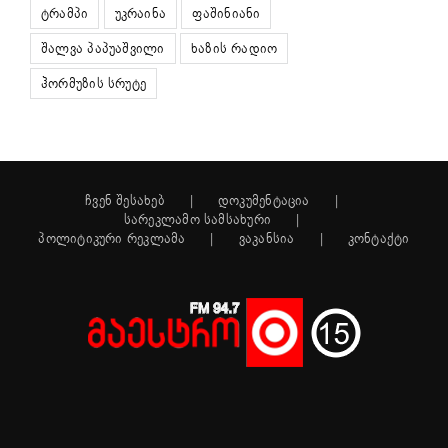
ტრამპი
უკრაინა
ფაშინიანი
შალვა პაპუაშვილი
ხაზის რადიო
ჰორმუზის სრუტე
ჩვენ შესახებ
დოკუმენტაცია
სარეკლამო სამსახური
პოლიტიკური რეკლამა
ვაკანსია
კონტაქტი