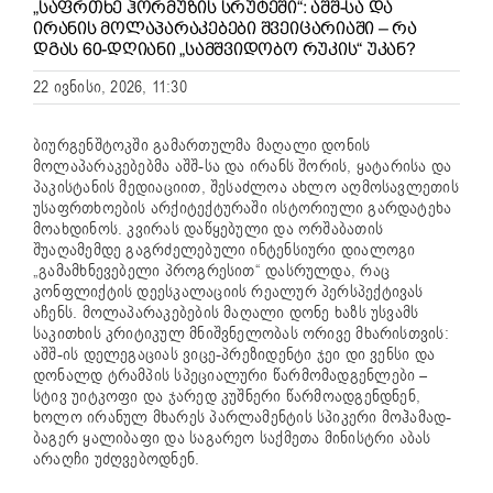
„ᲡᲐᲤᲠᲗᲮᲔ ᲰᲝᲠᲛᲣᲖᲘᲡ ᲡᲠᲣᲢᲔᲨᲘ“: ᲐᲨᲨ-ᲡᲐ ᲓᲐ
ᲘᲠᲐᲜᲘᲡ ᲛᲝᲚᲐᲞᲐᲠᲐᲙᲔᲑᲔᲑᲘ ᲨᲕᲔᲘᲪᲐᲠᲘᲐᲨᲘ – ᲠᲐ
ᲓᲒᲐᲡ 60-ᲓᲦᲘᲐᲜᲘ „ᲡᲐᲛᲨᲕᲘᲓᲝᲑᲝ ᲠᲣᲙᲘᲡ“ ᲣᲙᲐᲜ?
22 ივნისი, 2026, 11:30
ბიურგენშტოკში გამართულმა მაღალი დონის
მოლაპარაკებებმა აშშ-სა და ირანს შორის, ყატარისა და
პაკისტანის მედიაციით, შესაძლოა ახლო აღმოსავლეთის
უსაფრთხოების არქიტექტურაში ისტორიული გარდატეხა
მოახდინოს. კვირას დაწყებული და ორშაბათის
შუაღამემდე გაგრძელებული ინტენსიური დიალოგი
„გამამხნევებელი პროგრესით“ დასრულდა, რაც
კონფლიქტის დეესკალაციის რეალურ პერსპექტივას
აჩენს. მოლაპარაკებების მაღალი დონე ხაზს უსვამს
საკითხის კრიტიკულ მნიშვნელობას ორივე მხარისთვის:
აშშ-ის დელეგაციას ვიცე-პრეზიდენტი ჯეი დი ვენსი და
დონალდ ტრამპის სპეციალური წარმომადგენლები –
სტივ უიტკოფი და ჯარედ კუშნერი წარმოადგენდნენ,
ხოლო ირანულ მხარეს პარლამენტის სპიკერი მოჰამად-
ბაგერ ყალიბაფი და საგარეო საქმეთა მინისტრი აბას
არაღჩი უძღვებოდნენ.