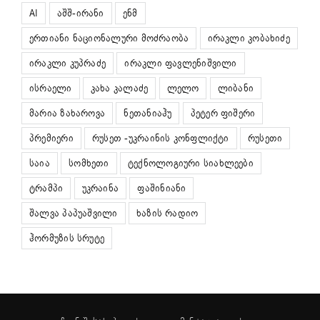
AI
აშშ-ირანი
ენმ
ერთიანი ნაციონალური მოძრაობა
ირაკლი კობახიძე
ირაკლი კუპრაძე
ირაკლი ფავლენიშვილი
ისრაელი
კახა კალაძე
ლელო
ლიბანი
მარია ზახაროვა
ნეთანიაჰუ
პეტერ ფიშერი
პრემიერი
რუსეთ -უკრაინის კონფლიქტი
რუსეთი
საია
სომხეთი
ტექნოლოგიური სიახლეები
ტრამპი
უკრაინა
ფაშინიანი
შალვა პაპუაშვილი
ხაზის რადიო
ჰორმუზის სრუტე