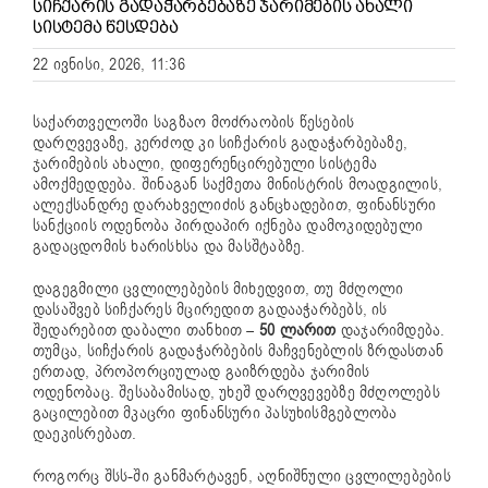
ᲡᲘᲩᲥᲐᲠᲘᲡ ᲒᲐᲓᲐᲭᲐᲠᲑᲔᲑᲐᲖᲔ ᲯᲐᲠᲘᲛᲔᲑᲘᲡ ᲐᲮᲐᲚᲘ
ᲡᲘᲡᲢᲔᲛᲐ ᲬᲔᲡᲓᲔᲑᲐ
22 ივნისი, 2026, 11:36
საქართველოში საგზაო მოძრაობის წესების
დარღვევაზე, კერძოდ კი სიჩქარის გადაჭარბებაზე,
ჯარიმების ახალი, დიფერენცირებული სისტემა
ამოქმედდება. შინაგან საქმეთა მინისტრის მოადგილის,
ალექსანდრე დარახველიძის განცხადებით, ფინანსური
სანქციის ოდენობა პირდაპირ იქნება დამოკიდებული
გადაცდომის ხარისხსა და მასშტაბზე.
დაგეგმილი ცვლილებების მიხედვით, თუ მძღოლი
დასაშვებ სიჩქარეს მცირედით გადააჭარბებს, ის
შედარებით დაბალი თანხით –
50 ლარით
დაჯარიმდება.
თუმცა, სიჩქარის გადაჭარბების მაჩვენებლის ზრდასთან
ერთად, პროპორციულად გაიზრდება ჯარიმის
ოდენობაც. შესაბამისად, უხეშ დარღვევებზე მძღოლებს
გაცილებით მკაცრი ფინანსური პასუხისმგებლობა
დაეკისრებათ.
როგორც შსს-ში განმარტავენ, აღნიშნული ცვლილებების