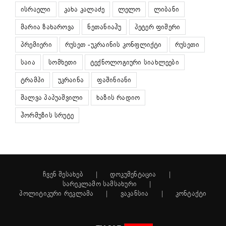
ისრაელი
კახა კალაძე
ლელო
ლიბანი
მარია ზახაროვა
ნეთანიაჰუ
პეტერ ფიშერი
პრემიერი
რუსეთ -უკრაინის კონფლიქტი
რუსეთი
საია
სომხეთი
ტექნოლოგიური სიახლეები
ტრამპი
უკრაინა
ფაშინიანი
შალვა პაპუაშვილი
ხაზის რადიო
ჰორმუზის სრუტე
ჩვენ შესახებ
დოკუმენტაცია
სარეკლამო სამსახური
პოლიტიკური რეკლამა
ვაკანსია
კონტაქტი