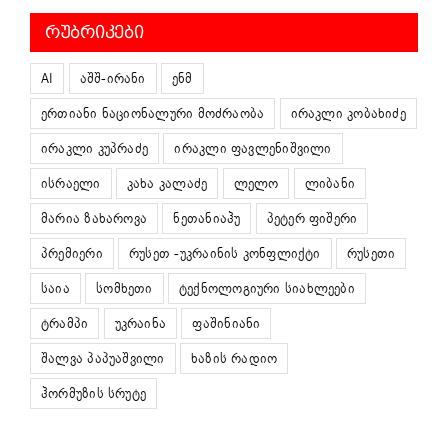
ᲠᲣᲑᲠᲘᲙᲔᲑᲘ
AI
აშშ-ირანი
ენმ
ერთიანი ნაციონალური მოძრაობა
ირაკლი კობახიძე
ირაკლი კუპრაძე
ირაკლი ფავლენიშვილი
ისრაელი
კახა კალაძე
ლელო
ლიბანი
მარია ზახაროვა
ნეთანიაჰუ
პეტერ ფიშერი
პრემიერი
რუსეთ -უკრაინის კონფლიქტი
რუსეთი
საია
სომხეთი
ტექნოლოგიური სიახლეები
ტრამპი
უკრაინა
ფაშინიანი
შალვა პაპუაშვილი
ხაზის რადიო
ჰორმუზის სრუტე