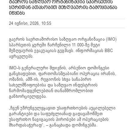
ᲒᲐᲔᲠᲝᲡ ᲡᲐᲖᲦᲕᲐᲝ ᲝᲠᲒᲐᲜᲘᲖᲐᲪᲘᲐ ᲡᲞᲐᲠᲡᲔᲗᲘᲡ
ᲧᲣᲠᲘᲓᲐᲜ ᲐᲗᲐᲡᲝᲑᲘᲗ ᲛᲔᲖᲦᲕᲐᲣᲠᲘᲡ ᲒᲐᲛᲝᲧᲕᲐᲜᲐᲡ
ᲘᲬᲧᲔᲑᲡ
24 ივნისი, 2026, 10:55
გაეროს საერთაშორისო საზღვაო ორგანიზაცია (IMO)
სპარსეთის ყურეში ჩარჩენილი 11 000-ზე მეტი
მეზღვაურის ევაკუაციას გეგმავს. ინფორმაციას BBC
ავრცელებს.
IMO-ს გენერალური მდივნის,
არსენიო დომინგესი
განცხადებით, ფართომასშტაბიანი ოპერაცია ირანის,
ომანის, აშშ-ის, რეგიონის სხვა სანაპირო
სახელმწიფოებისა და საზღვაო ინდუსტრიის
წარმომადგენლებთან თანამშრომლობით
განხორციელდება.
„ჩვენ უზრუნველვყავით უსაფრთხოების აუცილებელი
გარანტიები და საფუძვლიანად გადავამოწმეთ
უსაფრთხო ნავიგაციის პირობები ამ ოპერაციების
მხარდასაჭერად“, – განაცხადა დომინგესმა.