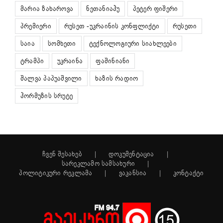
მარია ზახაროვა
ნეთანიაჰუ
პეტერ ფიშერი
პრემიერი
რუსეთ -უკრაინის კონფლიქტი
რუსეთი
საია
სომხეთი
ტექნოლოგიური სიახლეები
ტრამპი
უკრაინა
ფაშინიანი
შალვა პაპუაშვილი
ხაზის რადიო
ჰორმუზის სრუტე
ჩვენ შესახებ
დოკუმენტაცია
სარეკლამო სამსახური
პოლიტიკური რეკლამა
ვაკანსია
კონტაქტი