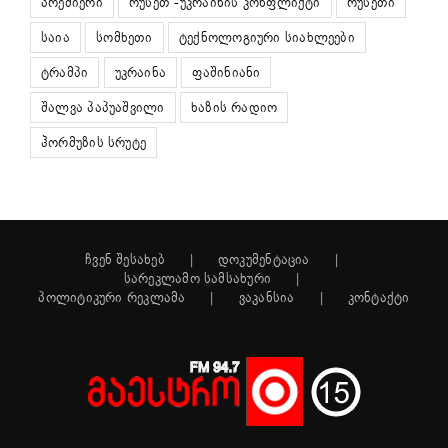
პრემიერი
რუსეთ -უკრაინის კონფლიქტი
რუსეთი
საია
სომხეთი
ტექნოლოგიური სიახლეები
ტრამპი
უკრაინა
ფაშინიანი
შალვა პაპუაშვილი
ხაზის რადიო
ჰორმუზის სრუტე
ჩვენ შესახებ
დოკუმენტაცია
სარეკლამო სამსახური
პოლიტიკური რეკლამა
ვაკანსია
კონტაქტი