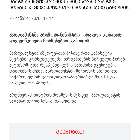
ᲞᲐᲠᲚᲐᲛᲔᲜᲢᲨᲘ ᲞᲠᲔᲛᲘᲔᲠ-ᲛᲘᲜᲘᲡᲢᲠᲘ ᲘᲠᲐᲙᲚᲘ
ᲙᲝᲑᲐᲮᲘᲫᲔ ᲧᲝᲕᲔᲚᲬᲚᲘᲣᲠᲘ ᲛᲝᲮᲡᲔᲜᲔᲑᲘᲗ ᲒᲐᲛᲝᲓᲘᲡ
26 ივნისი, 2026, 12:47
პარლამენტში პრემიერ-მინისტრი ირაკლი კობახიძე
ყოველწლიური მოხსენებით გამოდის.
პარლამენტში იმყოფებიან მინისტრთა კაბინეტის
წევრები, კონსტიტუციური ორგანოების პირველი პირები,
ავტონომიური რესპუბლიკების წარმომადგენლები,
თბილისის მერი. პარლამენტში მივიდნენ სრულიად
საქართველოს კათოლიკოს-პატრიარქი შიო III და
სასულიერო პირები.
პრემიერ-მინისტრის მოსმენის შემდეგ, პარლამენტის
საგაზაფხულო სესია დაიხურება.
ᲒᲐᲐᲖᲘᲐᲠᲔ!