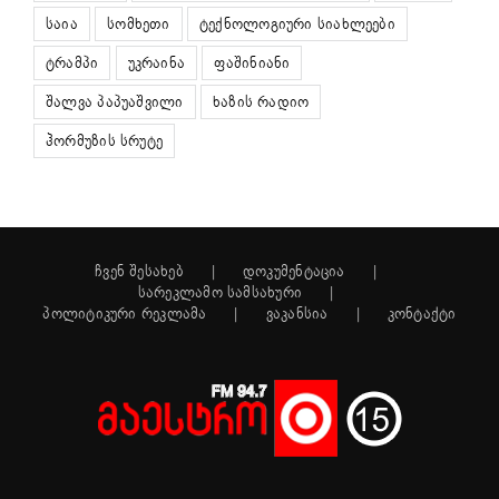
საია
სომხეთი
ტექნოლოგიური სიახლეები
ტრამპი
უკრაინა
ფაშინიანი
შალვა პაპუაშვილი
ხაზის რადიო
ჰორმუზის სრუტე
ჩვენ შესახებ
დოკუმენტაცია
სარეკლამო სამსახური
პოლიტიკური რეკლამა
ვაკანსია
კონტაქტი