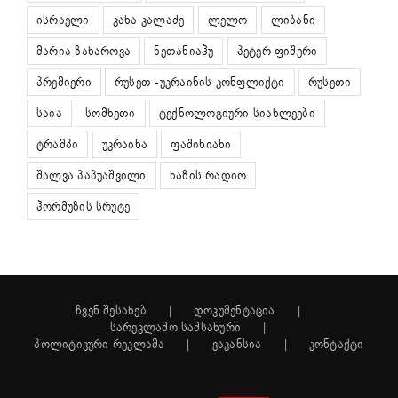
ისრაელი
კახა კალაძე
ლელო
ლიბანი
მარია ზახაროვა
ნეთანიაჰუ
პეტერ ფიშერი
პრემიერი
რუსეთ -უკრაინის კონფლიქტი
რუსეთი
საია
სომხეთი
ტექნოლოგიური სიახლეები
ტრამპი
უკრაინა
ფაშინიანი
შალვა პაპუაშვილი
ხაზის რადიო
ჰორმუზის სრუტე
ჩვენ შესახებ
დოკუმენტაცია
სარეკლამო სამსახური
პოლიტიკური რეკლამა
ვაკანსია
კონტაქტი