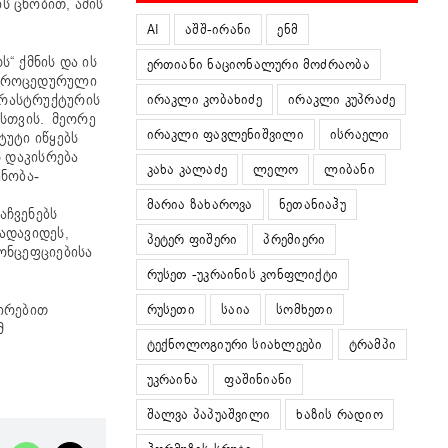
ს ცნობით, ამის
AI
აშშ-ირანი
ენმ
“ ქმნის და ის
ერთიანი ნაციონალური მოძრაობა
 პროცედურული
ირაკლი კობახიძე
ირაკლი კუპრაძე
ფრასტრუქტურის
ისთვის. მეორე
ირაკლი ფავლენიშვილი
ისრაელი
უტი იწყებს
ს დაკისრება
კახა კალაძე
ლელო
ლიბანი
ნობა-
მარია ზახაროვა
ნეთანიაჰუ
აჩვენებს
ადავიდეს,
პეტერ ფიშერი
პრემიერი
ონცეფციებისა
რუსეთ -უკრაინის კონფლიქტი
რუსეთი
საია
სომხეთი
შირებით
მ
ტექნოლოგიური სიახლეები
ტრამპი
უკრაინა
ფაშინიანი
შალვა პაპუაშვილი
ხაზის რადიო