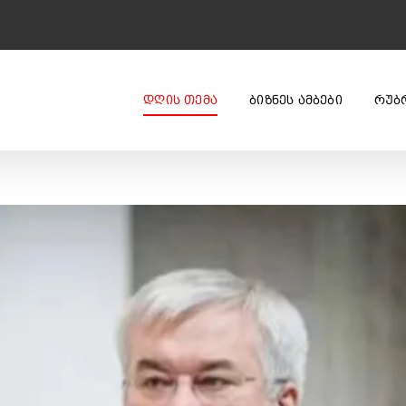
ᲓᲦᲘᲡ ᲗᲔᲛᲐ
ᲑᲘᲖᲜᲔᲡ ᲐᲛᲑᲔᲑᲘ
ᲠᲣᲑ