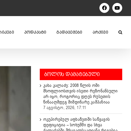
Facebook
YouTu
ᲠᲘᲙᲔᲑᲘ
ᲞᲝᲓᲙᲐᲡᲢᲘ
ᲒᲐᲓᲐᲪᲔᲛᲔᲑᲘ
ᲐᲠᲥᲘᲕᲘ
ᲑᲝᲚᲝᲡ ᲓᲐᲛᲐᲢᲔᲑᲣᲚᲘ
კახა კალაძე: 2008 წლის ომი
მსოფლიოსთვის ისეთი რეზონანსული
არ იყო, როგორიც დღეს რუსეთის
წინააღმდეგ მიმდინარე კამპანიაა
7 აგვისტო, 2026, 17:11
ოკუპირებულ აფხაზეთში საწვავის
დეფიციტია – სოხუმში და სხვა
ქალაქებში მრავალსაათიანი რიგებია