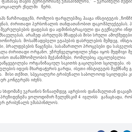
აზასაც თავის ტერიტორიაზე უმასპინძლოს,” – უკრაინული მედიი
ა სოციალურ ქსელში წერს.
პს წარმოადგენს, რომლის ფარგლებშიც ჰააგა ინსტიტუტის „ჩონჩხს
იშვნას, ძირითადი პერსონალის თანდათანობით დაკომპლექტებას,
ლშეკრულებების დადებას და ადმინისტრაციული და ტექნიკური ინ
მსაჯულებას, არამედ ასრულებს მზადებას მისი სრული ამოქმედებ
ნირებას. მოსამზადებელი ეტაპების დასრულების შემდეგ, ინსტიტ
ები, ბრალდებების წაყენება, სასამართლო პროცესები და სასჯელი
ველა ძირითადი ორგანო, უზრუნველყოფილი უნდა იყოს მუდმივი შე
რისო თანამშრომლობის მექანიზმები, რომლებიც აუცილებელია
აწყვეტილება ორგანიზაციულ საკითხს გაცილებით სცილდება. ის 
ების იდეის მხარდაჭერის გარდა, ისეთი ინსტიტუტის შექმნაზე გ
იგა. მისი თქმით, სპეციალური ტრიბუნალი საბოლოოდ სცილდება კ
ურ კონტურებს იძენს.
ის სხდომაზე უკრაინის წინააღმდეგ აგრესიის დანაშაულთან დაკავ
ის პრეზიდენტმა ვოლოდიმირ ზელენსკიმ 4 ივლისს განაცხადა, რო
ურ ტრიბუნალს უმასპინძლოს.