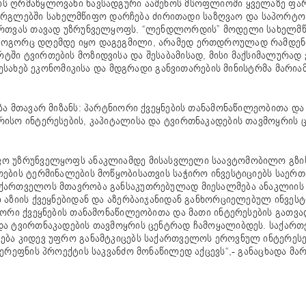
იის ღრმაწყლოვანი ნავსადგური ააშენოს მსოფლიოში ყველაზე ფ
რგლებში სახელმწიფო დარჩება ძირითადი საზღვაო და საპორტო
მართვას თავად უზრუნველყოფს. “ლენდლორდის” მოდელი სახელმწ
 როგორც დღემდე იყო დაგეგმილი, არამედ ერთდროულად რამდენ
ში ტვირთების მოზიდვისა და შესაბამისად, მისი მაქსიმალურად 
შესახებ ეკონომიკისა და მდგრადი განვითარების მინისტრმა მარია
ბა მთავარ მიზანს: პარტნიორი ქვეყნების თანამონაწილეობითა და
რისო ინტერესების, კაპიტალისა და ტვირთნაკადების თავმოყრის 
ფო უზრუნველყოფს ანაკლიამდე მისასვლელი საავტომობილო გზი
თების ტერმინალების მოწყობისათვის საჭირო ინვესტიციებს საერ
აქართველოს მთავრობა განსაკუთრებულად მიესალმება ანაკლიის 
 აზიის ქვეყნებიდან და აზერბაიჯანიდან განხორციელებულ ინვესტ
იორი ქვეყნების თანამონაწილეობითა და მათი ინტერესების გათვა
 და ტვირთნაკადების თავმოყრის ცენტრად ჩამოყალიბდეს. საქარ
ება კიდევ უფრო განამტკიცებს საქართველოს ეროვნულ ინტერესებ
ერეფნის პროექტის საკვანძო მონაწილედ აქცევს“,- განაცხადა მა