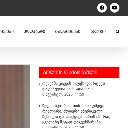
Facebook
YouTu
ᲠᲘᲙᲔᲑᲘ
ᲞᲝᲓᲙᲐᲡᲢᲘ
ᲒᲐᲓᲐᲪᲔᲛᲔᲑᲘ
ᲐᲠᲥᲘᲕᲘ
ᲑᲝᲚᲝᲡ ᲓᲐᲛᲐᲢᲔᲑᲣᲚᲘ
რუსებმა კიევის ოლქს დაარტყეს –
დაღუპულია სამი ადამიანი
8 აგვისტო, 2026, 11:59
ზელენსკი: რუსეთის წინააღმდეგ
რეალური, ძლიერი ამერიკული
ზეწოლა და სანქციები არის ის, რაც
ყველაზე მეტად დაგვეხმარება
8 აგვისტო, 2026, 11:58