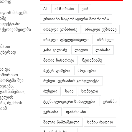
ართოდ
AI
აშშ-ირანი
ენმ
იფოს მისცემს
იმე
ერთიანი ნაციონალური მოძრაობა
ეფექტიანი
ირაკლი კობახიძე
ირაკლი კუპრაძე
მ ქვრივიშვილმა
ირაკლი ფავლენიშვილი
ისრაელი
 მათი
კახა კალაძე
ლელო
ლიბანი
ცენტრად
მარია ზახაროვა
ნეთანიაჰუ
სა და
პეტერ ფიშერი
პრემიერი
თაშორისო
პორტში შუა
რუსეთ -უკრაინის კონფლიქტი
იციებს.
რუსეთი
საია
სომხეთი
ლისწინებით,
თველოს
ტექნოლოგიური სიახლეები
ტრამპი
ს, შექმნის
რიამ
უკრაინა
ფაშინიანი
შალვა პაპუაშვილი
ხაზის რადიო