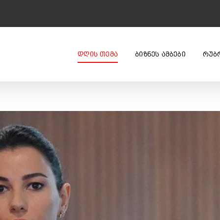
ᲓᲦᲘᲡ ᲗᲔᲛᲐ
ᲑᲘᲖᲜᲔᲡ ᲐᲛᲑᲔᲑᲘ
ᲠᲣᲑ