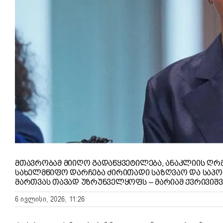
ᲛᲗᲐᲕᲠᲝᲑᲐᲛ ᲛᲘᲘᲦᲝ ᲒᲐᲓᲐᲬᲧᲕᲔᲢᲘᲚᲔᲑᲐ, ᲐᲜᲐᲙᲚᲘᲘᲡ Ღ
ᲡᲐᲮᲔᲚᲛᲬᲘᲤᲝ ᲓᲐᲠᲩᲔᲑᲐ ᲫᲘᲠᲘᲗᲐᲓᲘ ᲡᲐᲖᲦᲕᲐᲝ ᲓᲐ ᲡᲐᲞᲝ
ᲛᲐᲠᲗᲕᲐᲡ ᲗᲐᲕᲐᲓ ᲣᲖᲠᲣᲜᲕᲔᲚᲧᲝᲤᲡ – ᲛᲐᲠᲘᲐᲛ ᲥᲕᲠᲘᲕᲘᲨ
6 ივლისი, 2026, 11:26