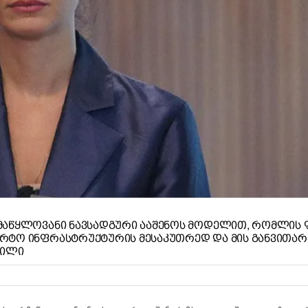
ᲠᲛᲐᲬᲧᲚᲝᲕᲐᲜᲘ ᲜᲐᲕᲡᲐᲓᲒᲣᲠᲘ ᲐᲐᲨᲔᲜᲝᲡ ᲛᲝᲓᲔᲚᲘᲗ, ᲠᲝᲛᲚᲘᲡ
ᲠᲢᲝ ᲘᲜᲤᲠᲐᲡᲢᲠᲣᲥᲢᲣᲠᲘᲡ ᲛᲔᲡᲐᲙᲣᲗᲠᲔᲓ ᲓᲐ ᲛᲘᲡ ᲒᲐᲜᲕᲘᲗᲐᲠ
ᲕᲘᲚᲘ