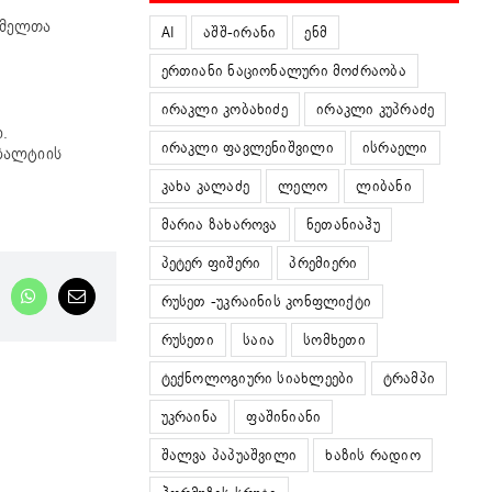
ომელთა
AI
აშშ-ირანი
ენმ
ერთიანი ნაციონალური მოძრაობა
ირაკლი კობახიძე
ირაკლი კუპრაძე
.
ირაკლი ფავლენიშვილი
ისრაელი
 ბალტიის
კახა კალაძე
ლელო
ლიბანი
მარია ზახაროვა
ნეთანიაჰუ
პეტერ ფიშერი
პრემიერი
რუსეთ -უკრაინის კონფლიქტი
nkedIn
WhatsApp
Email
რუსეთი
საია
სომხეთი
ტექნოლოგიური სიახლეები
ტრამპი
უკრაინა
ფაშინიანი
შალვა პაპუაშვილი
ხაზის რადიო