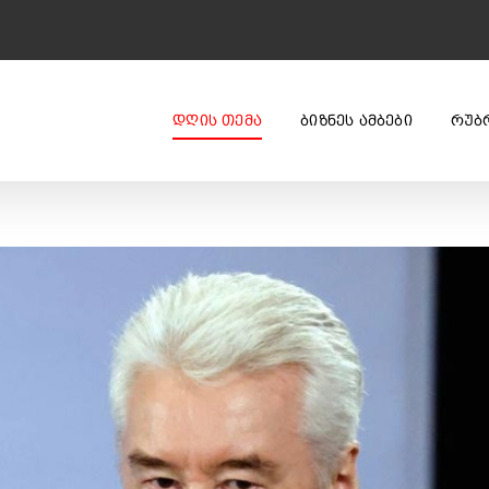
ᲓᲦᲘᲡ ᲗᲔᲛᲐ
ᲑᲘᲖᲜᲔᲡ ᲐᲛᲑᲔᲑᲘ
ᲠᲣᲑ