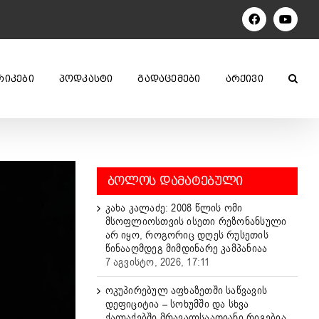
Facebook
YouTu
ᲠᲘᲙᲔᲑᲘ
ᲞᲝᲓᲙᲐᲡᲢᲘ
ᲒᲐᲓᲐᲪᲔᲛᲔᲑᲘ
ᲐᲠᲥᲘᲕᲘ
ᲑᲝᲚᲝᲡ ᲓᲐᲛᲐᲢᲔᲑᲣᲚᲘ
კახა კალაძე: 2008 წლის ომი
მსოფლიოსთვის ისეთი რეზონანსული
არ იყო, როგორიც დღეს რუსეთის
წინააღმდეგ მიმდინარე კამპანიაა
7 აგვისტო, 2026, 17:11
ოკუპირებულ აფხაზეთში საწვავის
დეფიციტია – სოხუმში და სხვა
ქალაქებში მრავალსაათიანი რიგებია