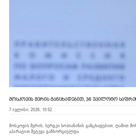
ᲛᲝᲡᲙᲝᲕᲘᲡ ᲛᲔᲠᲘᲡ ᲒᲐᲜᲪᲮᲐᲓᲔᲑᲘᲗ, 36 ᲣᲞᲘᲚᲝᲢᲝ ᲡᲐᲤᲠᲔ
7 ივლისი, 2026, 10:52
მოსკოვის მერის, სერგეი სობიანინის განცხადებით, ღამით 
აპარატით შეტევა განხორციელდა.