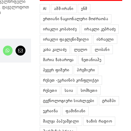
, გულწრფელი
რს. დაველოდოთ
AI
აშშ-ირანი
ენმ
ს
ერთიანი ნაციონალური მოძრაობა
ირაკლი კობახიძე
ირაკლი კუპრაძე
ირაკლი ფავლენიშვილი
ისრაელი
კახა კალაძე
ლელო
ლიბანი
nkedIn
WhatsApp
Email
მარია ზახაროვა
ნეთანიაჰუ
პეტერ ფიშერი
პრემიერი
რუსეთ -უკრაინის კონფლიქტი
რუსეთი
საია
სომხეთი
ტექნოლოგიური სიახლეები
ტრამპი
უკრაინა
ფაშინიანი
შალვა პაპუაშვილი
ხაზის რადიო