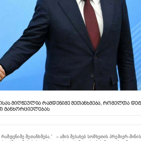
ᲘᲡᲐᲡ ᲛᲘᲦᲬᲔᲣᲚᲘᲐ ᲠᲐᲛᲓᲔᲜᲘᲛᲔ ᲨᲔᲗᲐᲜᲮᲛᲔᲑᲐ, ᲠᲝᲛᲔᲚᲗᲐ ᲓᲔ
ᲐᲗ ᲒᲐᲜᲮᲝᲠᲪᲘᲔᲚᲔᲑᲐᲡ
ამდენიმე შეთანხმება,” – ამის შესახებ სომხეთის პრემიერ-მინი