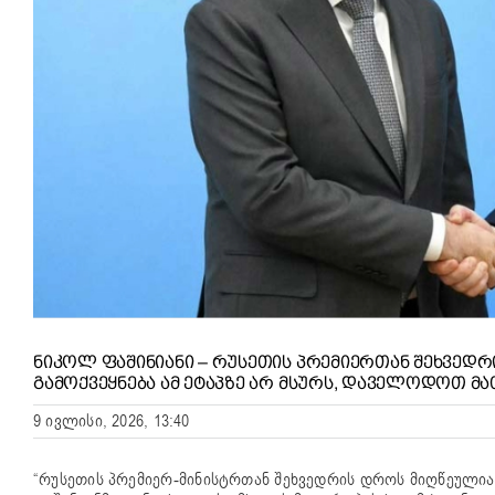
ᲜᲘᲙᲝᲚ ᲤᲐᲨᲘᲜᲘᲐᲜᲘ – ᲠᲣᲡᲔᲗᲘᲡ ᲞᲠᲔᲛᲘᲔᲠᲗᲐᲜ ᲨᲔᲮᲕᲔᲓᲠ
ᲒᲐᲛᲝᲥᲕᲔᲧᲜᲔᲑᲐ ᲐᲛ ᲔᲢᲐᲞᲖᲔ ᲐᲠ ᲛᲡᲣᲠᲡ, ᲓᲐᲕᲔᲚᲝᲓᲝᲗ Მ
9 ივლისი, 2026, 13:40
“რუსეთის პრემიერ-მინისტრთან შეხვედრის დროს მიღწეულია რ