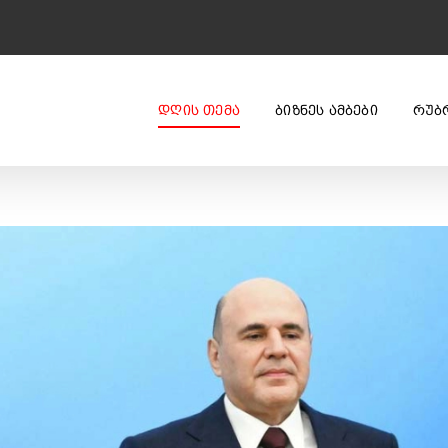
ᲓᲦᲘᲡ ᲗᲔᲛᲐ
ᲑᲘᲖᲜᲔᲡ ᲐᲛᲑᲔᲑᲘ
ᲠᲣᲑ